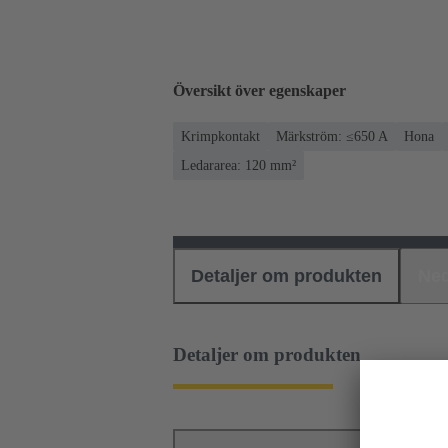
Översikt över egenskaper
Krimpkontakt
Märkström: ≤650 A
Hona
Ledararea: 120 mm²
Detaljer om produkten
Ned
Detaljer om produkten