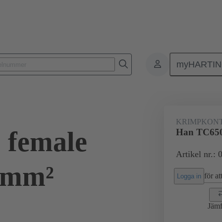
myHARTI
Rektangulära kontaktdon
Produkter
Kontakter
Elektrisk
KRIMPKON
 female
Han TC650
Artikel nr.:
0mm²
för att
Logga in
Jämf