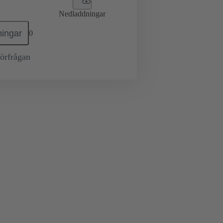
Nedladdningar
ingar
0
örfrågan