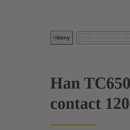
Meny
Industriella kontaktdon / Han®
Han TC650
contact 12