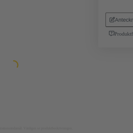
Anteckn
Produktf
ustrationsändamål. Vänligen se produktbeskrivningen.