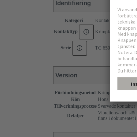
Identifiering
Kategori
Kontakter
Kontakttyp
Krimpkontakt
Serie
TC 650
Version
Förbindningsmetod
Krimpterminering
Kön
Hona
Tillverkningsprocess
Svarvade kontakter
Vibrations- och stöt
Detaljer
finns i dokumentet i