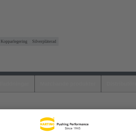
Kopparlegering
Silverpläterad
laddningar
Matchande produkter
Distributör