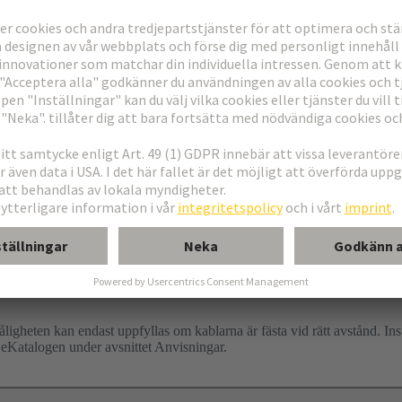
tåligheten kan endast uppfyllas om kablarna är fästa vid rätt avstånd. I
 eKatalogen under avsnittet Anvisningar.