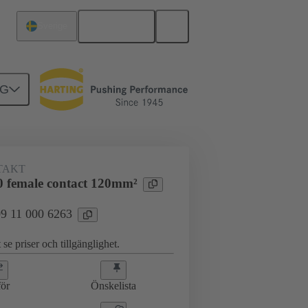
Svenska
Sverige
NG
09 11 000 6263
TAKT
 female contact 120mm²
 09 11 000 6263
 se priser och tillgänglighet.
ör
Önskelista