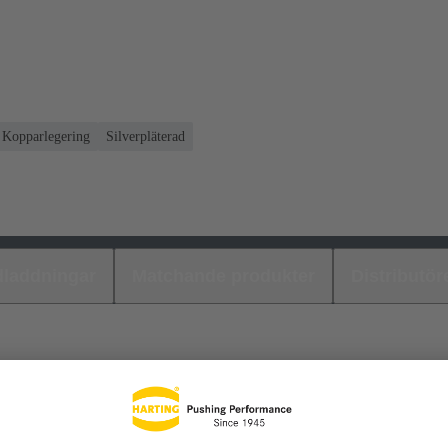
Kopparlegering
Silverpläterad
laddningar
Matchande produkter
Distributör