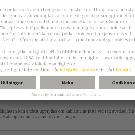
tåligheten kan endast uppfyllas om kablarna är fästa vid rätt avstånd. I
 eKatalogen under avsnittet Anvisningar.