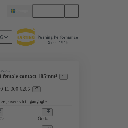
Svenska
Sverige
NG
09 11 000 6265
TAKT
 female contact 185mm²
 09 11 000 6265
 se priser och tillgänglighet.
ör
Önskelista