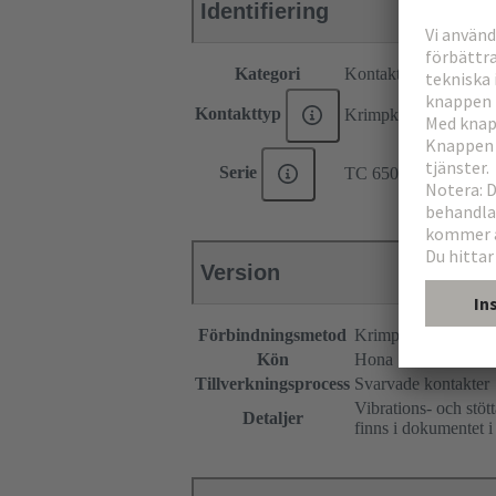
Identifiering
Kategori
Kontakter
Kontakttyp
Krimpkontakt
Serie
TC 650
Version
Förbindningsmetod
Krimpterminering
Kön
Hona
Tillverkningsprocess
Svarvade kontakter
Vibrations- och stöt
Detaljer
finns i dokumentet i