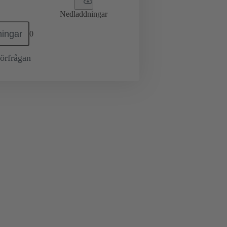
Nedladdningar
ingar
0
örfrågan