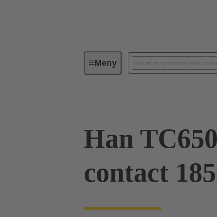
Meny
Industriella kontaktdon / Han®
Han TC650
contact 18