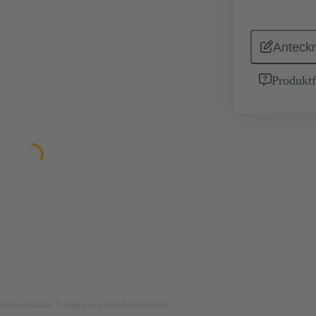
Anteckn
Produktf
ustrationsändamål. Vänligen se produktbeskrivningen.