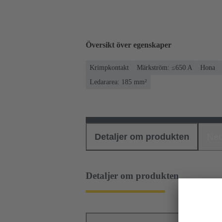
Översikt över egenskaper
Krimpkontakt
Märkström: ≤650 A
Hona
Ledararea: 185 mm²
Detaljer om produkten
Ned
Detaljer om produkten