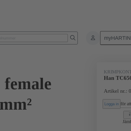
myHARTI
Rektangulära kontaktdon
Produkter
Kontakter
Elektrisk
KRIMPKON
 female
Han TC650
Artikel nr.:
5mm²
för att
Logga in
Jämf