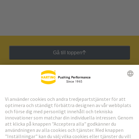
Gå till toppen
HARTING:s nyhetsbrev
Gå till registrering
Social Media