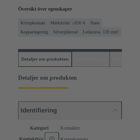
Översikt över egenskaper
Krimpkontakt
Märkström: ≤650 A
Hane
Kopparlegering
Silverpläterad
Ledararea: 120 mm²
Detaljer om produkten
Nedladdningar
Matchande p
Detaljer om produkten
Identifiering
Kategori
Kontakter
Kontakttyp
Krimpkontakt