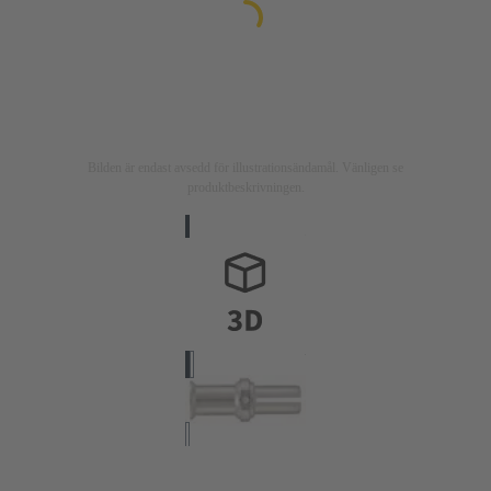
Bilden är endast avsedd för illustrationsändamål. Vänligen se
produktbeskrivningen.