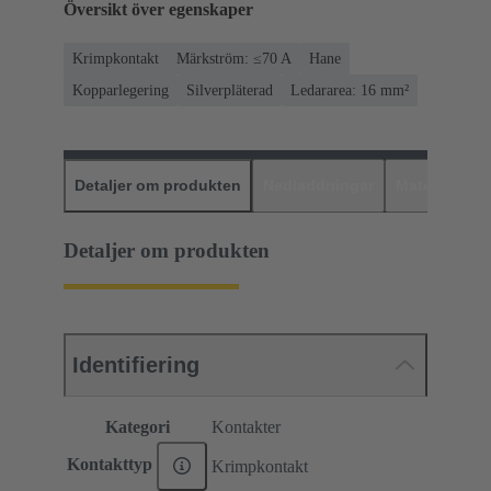
Översikt över egenskaper
Krimpkontakt
Märkström: ≤70 A
Hane
Kopparlegering
Silverpläterad
Ledararea: 16 mm²
Detaljer om produkten
Nedladdningar
Matchande p
Detaljer om produkten
Identifiering
Kategori
Kontakter
Kontakttyp
Krimpkontakt