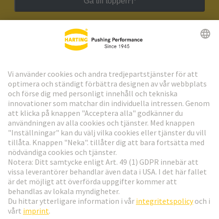
Gå till toppen
HARTING:s nyhetsbrev
Gå till registrering
Social Media
Svenska
Sverige