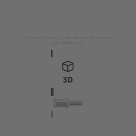
Bilden är endast avsedd för illustrationsändamål. Vänligen se
produktbeskrivningen.