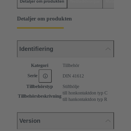
Detaljer om produkten
Nedladdningar
Matchande p
Detaljer om produkten
Identifiering
Kategori
Tillbehör
Serie
DIN 41612
Tillbehörstyp
Stifthölje
till honkontaktdon typ C
Tillbehörsbeskrivning
till hankontaktdon typ R
Version