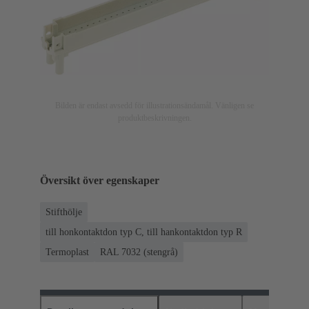
Bilden är endast avsedd för illustrationsändamål. Vänligen se
produktbeskrivningen.
Översikt över egenskaper
Stifthölje
till honkontaktdon typ C, till hankontaktdon typ R
Termoplast
RAL 7032 (stengrå)