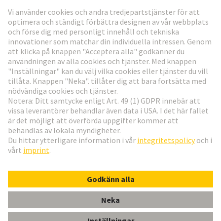
Gå till registrering
Social Media
Svenska
Sverige
© Teknologi-koncernen HARTING
Inställningar för cookies
Imprint
Integritetspolicy
Användningsvillkor
Kundinformation