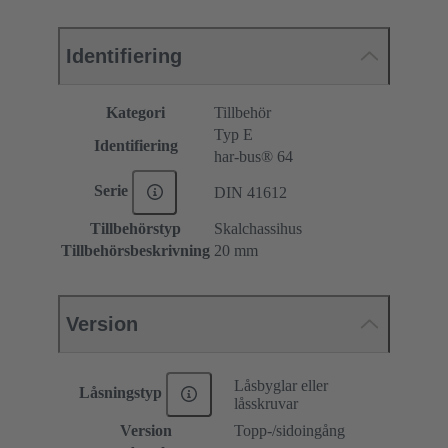
Identifiering
Kategori
Tillbehör
Typ E
Identifiering
har-bus® 64
Serie
DIN 41612
Tillbehörstyp
Skalchassihus
Tillbehörsbeskrivning
20 mm
Version
Låsbyglar eller
Låsningstyp
låsskruvar
Version
Topp-/sidoingång