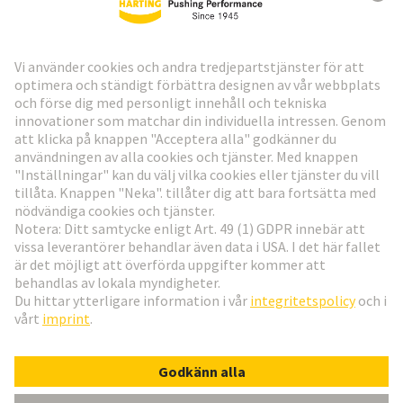
HARTING:s nyhetsbrev
Gå till registrering
Social Media
Svenska
Sverige
© Teknologi-koncernen HARTING