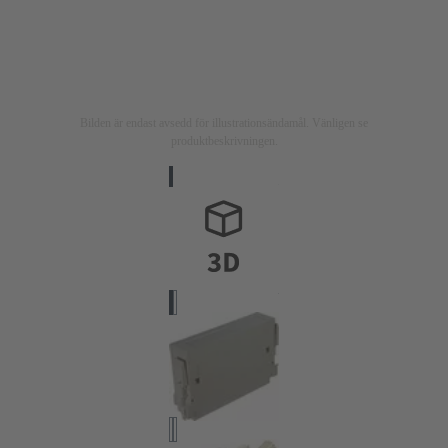
Bilden är endast avsedd för illustrationsändamål. Vänligen se
produktbeskrivningen.