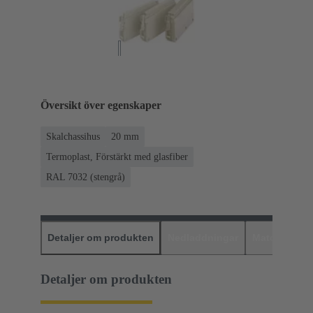
Översikt över egenskaper
Skalchassihus
20 mm
Termoplast, Förstärkt med glasfiber
RAL 7032 (stengrå)
Detaljer om produkten
Nedladdningar
Matchande p
Detaljer om produkten