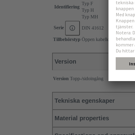
Typ F
Identifiering
Typ H
Typ MH
Serie
DIN 41612
Tillbehörstyp
Öppen kabelkåpa
Version
Version
Topp-/sidoingång
Tekniska egenskaper
Material properties