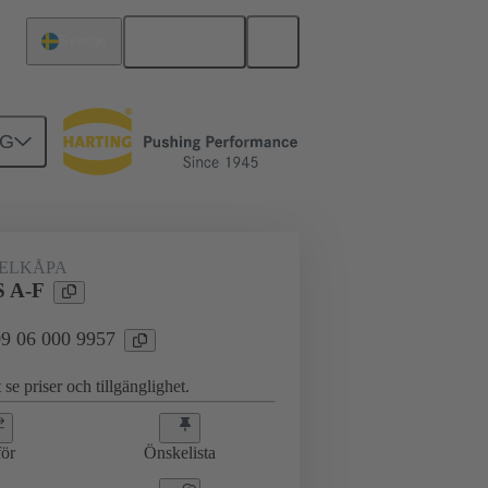
Svenska
Sverige
NG
ELKÅPA
 A-F
 09 06 000 9957
 se priser och tillgänglighet.
ör
Önskelista