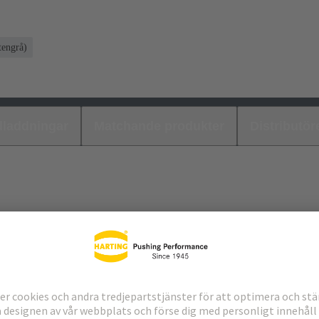
tengrå)
laddningar
Matchande produkter
Distributör