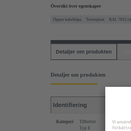
Översikt över egenskaper
Öppen kabelkåpa
Termoplast
RAL 7032 (s
Detaljer om produkten
Ned
Detaljer om produkten
Identifiering
Kategori
Tillbehör
Typ E