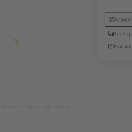
Anteckn
Gratis 
Produktf
ustrationsändamål. Vänligen se produktbeskrivningen.