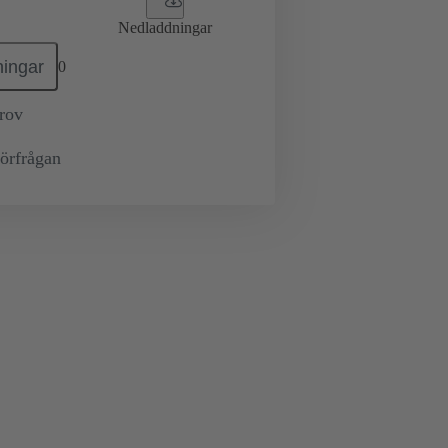
Nedladdningar
ingar
0
prov
örfrågan