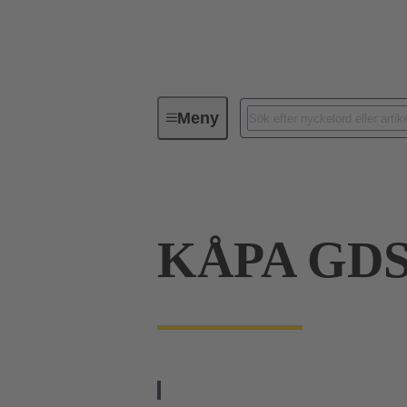
Meny
Serie
Produkter
09 06 00
KÅPA GDS