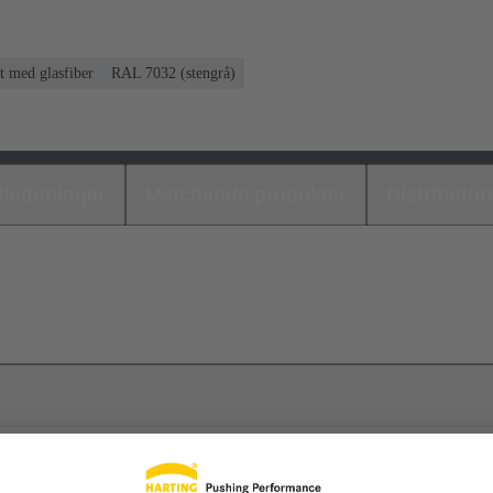
t med glasfiber
RAL 7032 (stengrå)
laddningar
Matchande produkter
Distributör