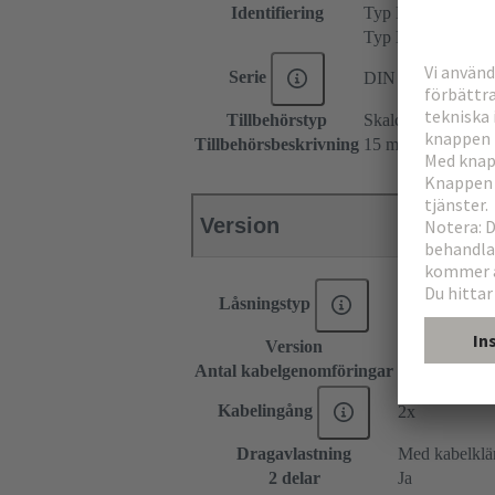
Identifiering
Typ H
Typ MH
Serie
DIN 41612
Tillbehörstyp
Skalchassihus
Tillbehörsbeskrivning
15 mm
Version
Låsningstyp
Låsbyglar elle
Version
Toppingång
Antal kabelgenomföringar
2
Kabelingång
2x
Dragavlastning
Med kabelkl
2 delar
Ja