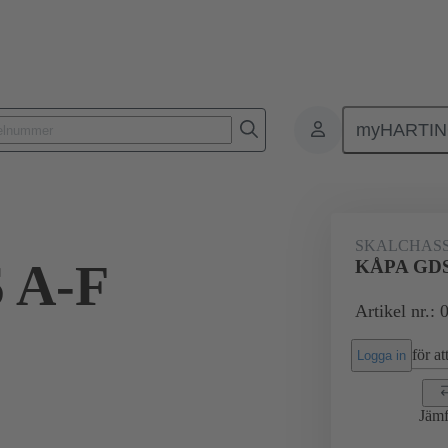
myHARTI
ktdon och kablage
Kontaktdon för kraft och signal
Produkter
SKALCHASS
 A-F
KÅPA GDS
Artikel nr.:
för att
Logga in
Jämf