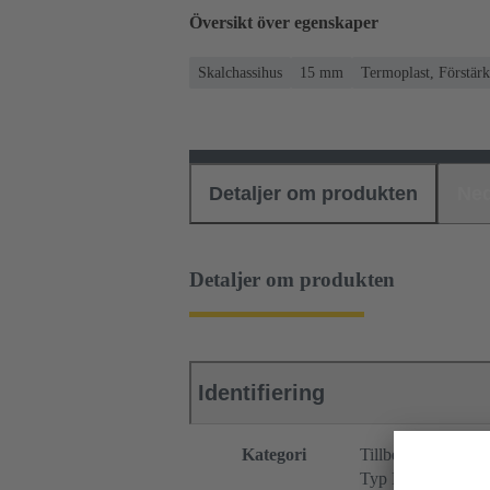
Översikt över egenskaper
Skalchassihus
15 mm
Termoplast, Förstärk
Detaljer om produkten
Ned
Detaljer om produkten
Identifiering
Kategori
Tillbehör
Typ F