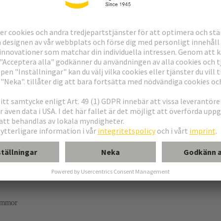
r låsskruvar
ämmor