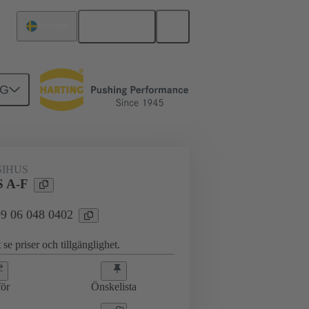
Svenska
Sverige
NG
09 06 048 0402
IHUS
 A-F
 09 06 048 0402
 se priser och tillgänglighet.
ör
Önskelista