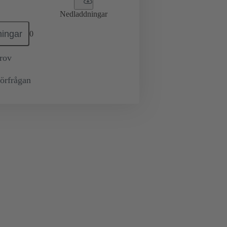
Nedladdningar
ingar
0
prov
örfrågan