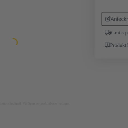
Anteckn
Gratis 
Produktf
ustrationsändamål. Vänligen se produktbeskrivningen.