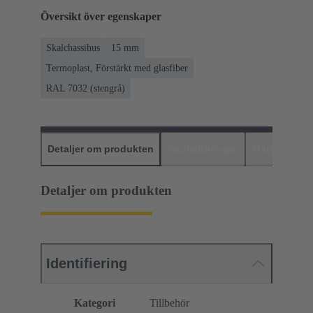
Översikt över egenskaper
Skalchassihus
15 mm
Termoplast, Förstärkt med glasfiber
RAL 7032 (stengrå)
Detaljer om produkten
Nedladdningar
Matchande p
Detaljer om produkten
Identifiering
Kategori
Tillbehör