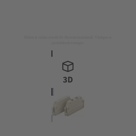
Bilden är endast avsedd för illustrationsändamål. Vänligen se
produktbeskrivningen.