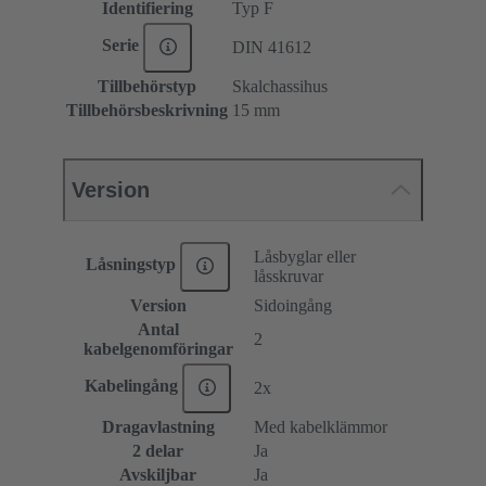
Identifiering
Typ F
Serie
DIN 41612
Tillbehörstyp
Skalchassihus
Tillbehörsbeskrivning
15 mm
Version
Låsbyglar eller
Låsningstyp
låsskruvar
Version
Sidoingång
Antal
2
kabelgenomföringar
Kabelingång
2x
Dragavlastning
Med kabelklämmor
2 delar
Ja
Avskiljbar
Ja