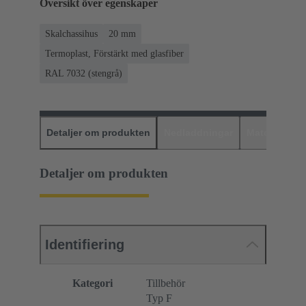
Översikt över egenskaper
Skalchassihus
20 mm
Termoplast, Förstärkt med glasfiber
RAL 7032 (stengrå)
Detaljer om produkten
Nedladdningar
Matchande p
Detaljer om produkten
Identifiering
Kategori
Tillbehör
Typ F