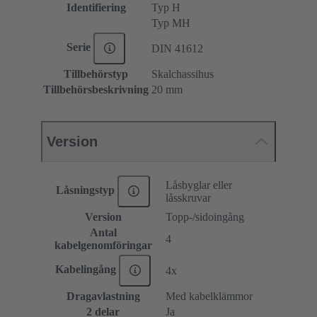
Identifiering
Typ H
Typ MH
Serie
DIN 41612
Tillbehörstyp
Skalchassihus
Tillbehörsbeskrivning
20 mm
Version
Låsbyglar eller
Låsningstyp
låsskruvar
Version
Topp-/sidoingång
Antal
4
kabelgenomföringar
Kabelingång
4x
Dragavlastning
Med kabelklämmor
2 delar
Ja