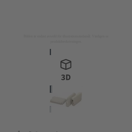
Bilden är endast avsedd för illustrationsändamål. Vänligen se
produktbeskrivningen.