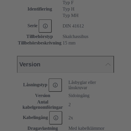
Typ F
Identifiering
Typ H
Typ MH
Serie
DIN 41612
Tillbehörstyp
Skalchassihus
Tillbehörsbeskrivning
15 mm
Version
Låsbyglar eller
Låsningstyp
låsskruvar
Version
Sidoingång
Antal
2
kabelgenomföringar
Kabelingång
2x
Dragavlastning
Med kabelklämmor