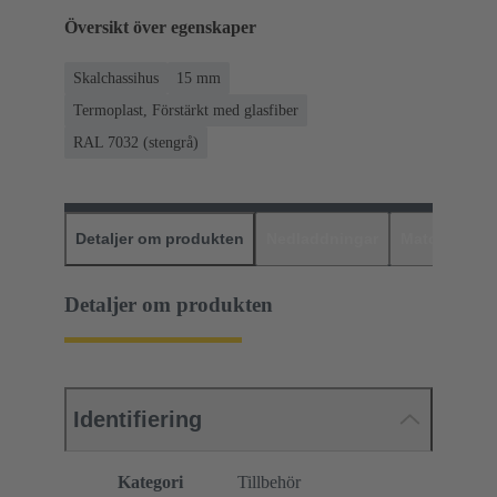
Översikt över egenskaper
Skalchassihus
15 mm
Termoplast, Förstärkt med glasfiber
RAL 7032 (stengrå)
Detaljer om produkten
Nedladdningar
Matchande p
Detaljer om produkten
Identifiering
Kategori
Tillbehör