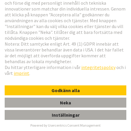
Gå till registrering
Social Media
Svenska
Sverige
© Teknologi-koncernen HARTING
Inställningar för cookies
Imprint
Integritetspolicy
Användningsvillkor
Kundinformation
KÅPA GDS A-F