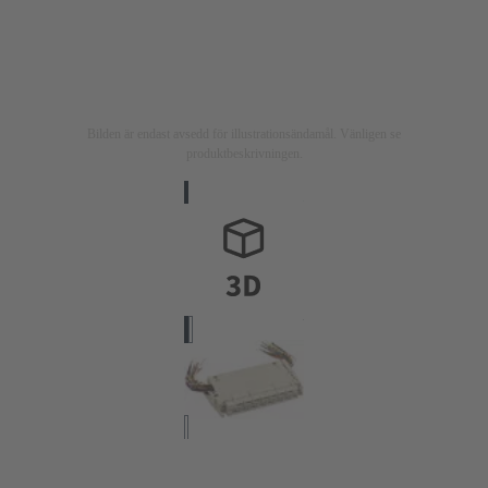
Bilden är endast avsedd för illustrationsändamål. Vänligen se
produktbeskrivningen.