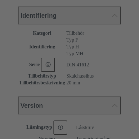
Identifiering
Kategori
Tillbehör
Typ F
Identifiering
Typ H
Typ MH
Serie
DIN 41612
Tillbehörstyp
Skalchassihus
Tillbehörsbeskrivning
20 mm
Version
Låsningstyp
Låsskruv
Version
Topp-/sidoingång