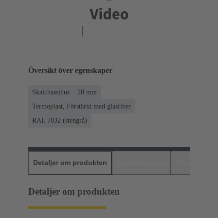
Översikt över egenskaper
Skalchassihus
20 mm
Termoplast, Förstärkt med glasfiber
RAL 7032 (stengrå)
Detaljer om produkten
Nedladdningar
Matchande p
Detaljer om produkten