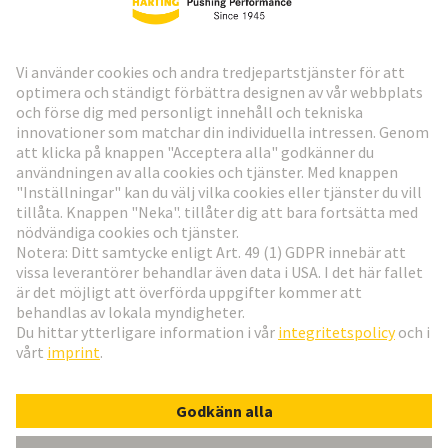
HARTING:s nyhetsbrev
Gå till registrering
Social Media
Svenska
Sverige
© Teknologi-koncernen HARTING