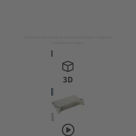
Bilden är endast avsedd för illustrationsändamål. Vänligen se
produktbeskrivningen.