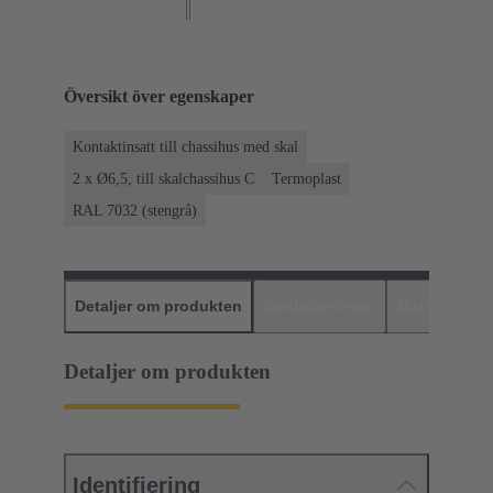
Översikt över egenskaper
Kontaktinsatt till chassihus med skal
2 x Ø6,5, till skalchassihus C
Termoplast
RAL 7032 (stengrå)
Detaljer om produkten
Nedladdningar
Matchande p
Detaljer om produkten
Identifiering