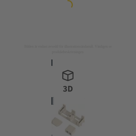
Bilden är endast avsedd för illustrationsändamål. Vänligen se
produktbeskrivningen.