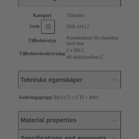
Kategori
Tillbehör
Serie
DIN 41612
Kontaktinsatt till chassihus
Tillbehörstyp
med skal
2 x Ø6,5
Tillbehörsbeskrivning
till skalchassihus C
Tekniska egenskaper
Isoleringsgrupp
IIIa (175 ≤ CTI < 400)
Material properties
Specifications and approvals