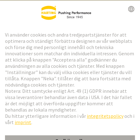
HARTING:s nyhetsbrev
Gå till registrering
Social Media
Svenska
Sverige