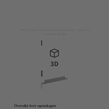
Bilden är endast avsedd för illustrationsändamål. Vänligen se
produktbeskrivningen.
Översikt över egenskaper