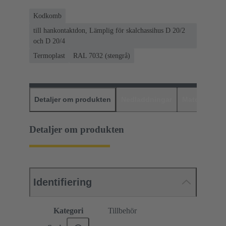
Kodkomb
till hankontaktdon, Lämplig för skalchassihus D 20/2
och D 20/4
Termoplast
RAL 7032 (stengrå)
Detaljer om produkten
Nedladdningar
Matchande p
Detaljer om produkten
Identifiering
Kategori
Tillbehör