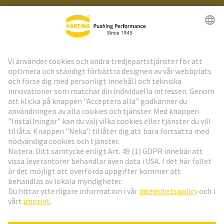
HARTING:s nyhetsbrev
Gå till registrering
Social Media
Svenska
Sverige