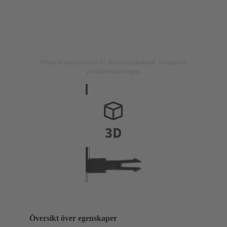
Bilden är endast avsedd för illustrationsändamål. Vänligen se
produktbeskrivningen.
Översikt över egenskaper