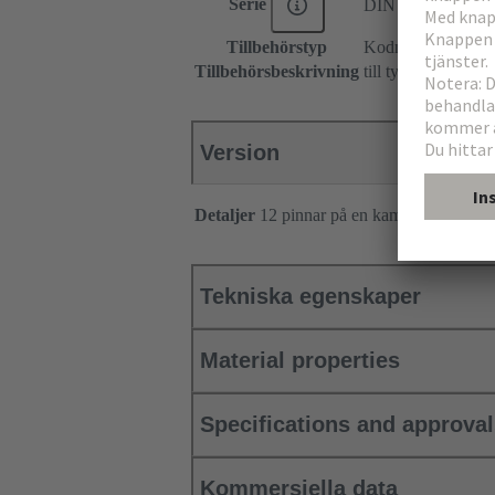
Serie
DIN 41612
Tillbehörstyp
Kodningsstift
Tillbehörsbeskrivning
till typerna B, C, 
Version
Detaljer
12 pinnar på en kam
Tekniska egenskaper
Material properties
Specifications and approva
Kommersiella data