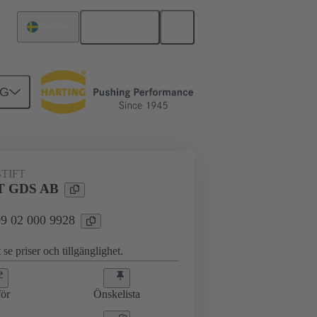
Svenska
Sverige
NG
erkort till dotterkort
09 02 000 9928
TIFT
T GDS AB
 09 02 000 9928
 se priser och tillgänglighet.
ör
Önskelista