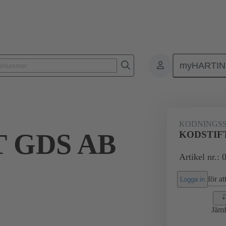
myHARTI
ktdon
Kontaktdon för PCB till PCB
Produkter
Förbindning mod
KODNINGSS
 GDS AB
KODSTIF
Artikel nr.:
för att
Logga in
Jämf