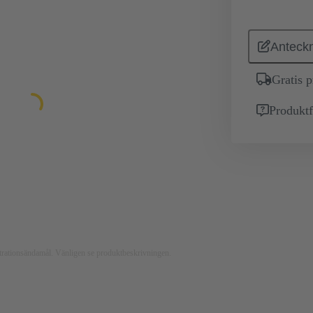
Anteckn
Gratis 
Produktf
ustrationsändamål. Vänligen se produktbeskrivningen.