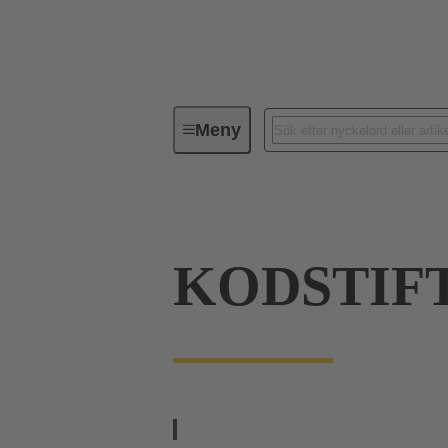
Meny
Förbindningsteknik
PCB-konta
KODSTIFT