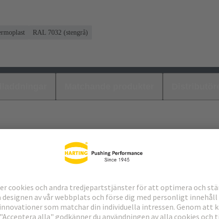
ermoplast
RAL 7032 (stengrå)
laddningar
Matchande produkter
Distributör