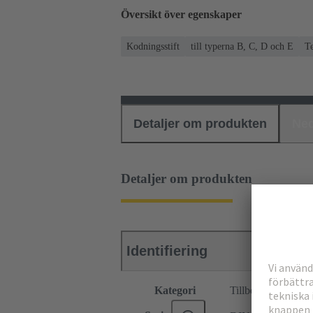
Översikt över egenskaper
Kodningsstift
till typerna B, C, D och E
T
Detaljer om produkten
Ned
Detaljer om produkten
Identifiering
Kategori
Tillbehör