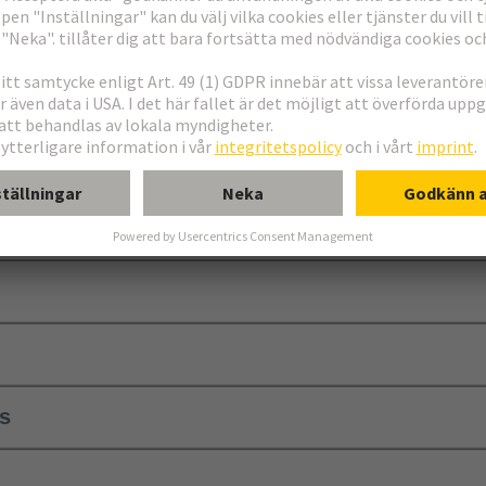
D och E
ls