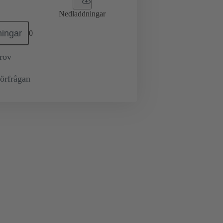
Nedladdningar
ingar
0
prov
örfrågan