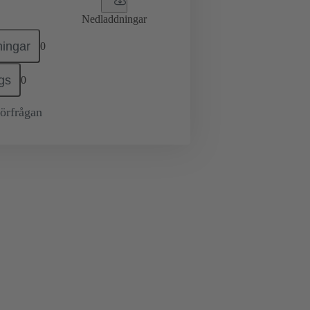
Nedladdningar
ingar
0
gs
0
örfrågan