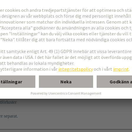
förluster
r separat.