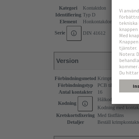
Kategori
Kontaktdon
Identifiering
Typ D
Element
Honkontakdon
Serie
DIN 41612
Version
Förbindningsmetod
Krimpterminering
Förbindningstyp
PCB till kabel
Antal kontakter
16
Hålkodning
Kodning
Kodning med kontakt
Kretskortsfixering
Med fästfläns
Detaljer
Beställ krimpkontakte