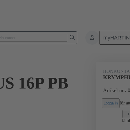
myHARTI
6 3201
HONKONT
 16P PB
KRYMPHU
Artikel nr.:
för att
Logga in
Jämf