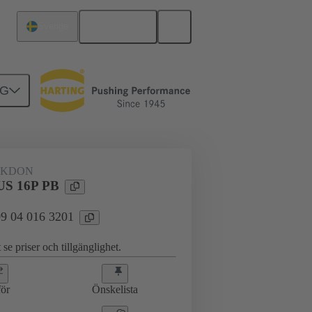
Svenska
Sverige
NG
AKDON
S 16P PB
 09 04 016 3201
 se priser och tillgänglighet.
ör
Önskelista