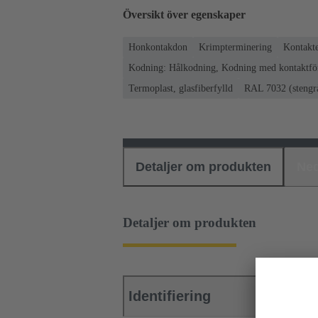
Översikt över egenskaper
Honkontakdon
Krimpterminering
Kontakte
Kodning: Hålkodning, Kodning med kontaktför
Termoplast, glasfiberfylld
RAL 7032 (stengr
Detaljer om produkten
Ned
Detaljer om produkten
Identifiering