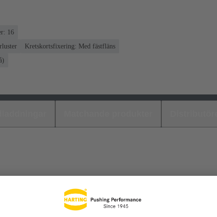
r: 16
luster
Kretskortsfixering: Med fästfläns
å)
laddningar
Matchande produkter
Distributör