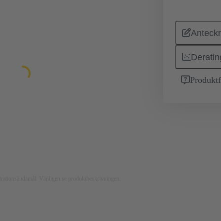
Anteckn
Deratin
Produktf
ustrationsändamål. Vänligen se produktbeskrivningen.