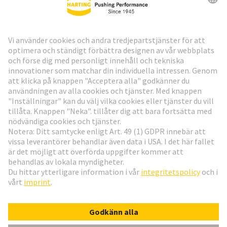
HARTING:s nyhetsbrev
Gå till registrering
Social Media
Svenska
Sverige
© Teknologi-koncernen HARTING