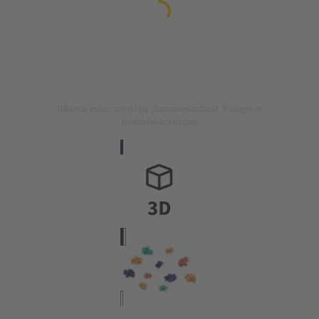
Bilden är endast avsedd för illustrationsändamål. Vänligen se
produktbeskrivningen.