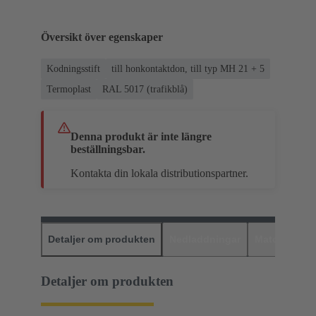
Översikt över egenskaper
Kodningsstift
till honkontaktdon, till typ MH 21 + 5
Termoplast
RAL 5017 (trafikblå)
Denna produkt är inte längre
beställningsbar.
Kontakta din lokala distributionspartner.
Detaljer om produkten
Nedladdningar
Matchande p
Detaljer om produkten