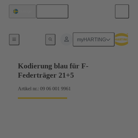
Svenska
Sverige
Förbindning moderkort till dotterkort
myHARTING
Kodierung blau für F-
Federträger 21+5
Artikel nr.: 09 06 001 9961