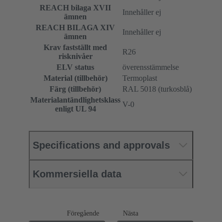
REACH bilaga XVII
Innehåller ej
ämnen
REACH BILAGA XIV
Innehåller ej
ämnen
Krav fastställt med
R26
risknivåer
ELV status
överensstämmelse
Material (tillbehör)
Termoplast
Färg (tillbehör)
RAL 5018 (turkosblå)
Materialantändlighetsklass
V-0
enligt UL 94
Specifications and approvals
Kommersiella data
Föregående
Nästa