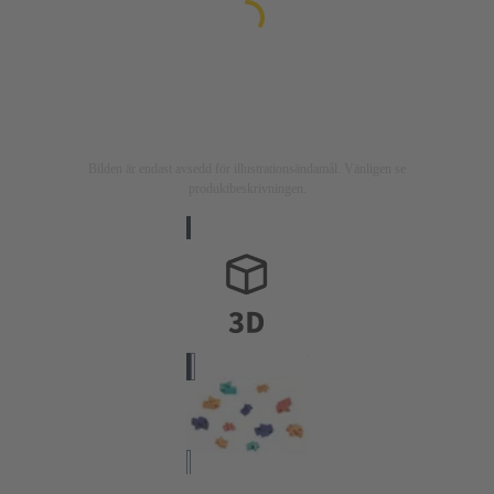
Bilden är endast avsedd för illustrationsändamål. Vänligen se
produktbeskrivningen.