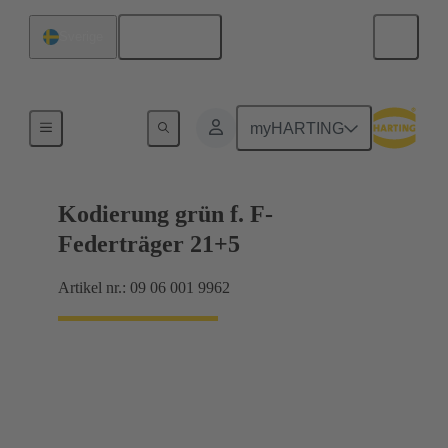
Svenska
Sverige
Förbindning moderkort till dotterkort
myHARTING
Kodierung grün f. F-
Federträger 21+5
Artikel nr.: 09 06 001 9962