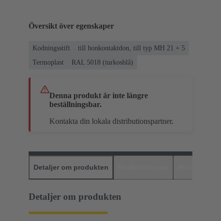
Översikt över egenskaper
Kodningsstift
till honkontaktdon, till typ MH 21 + 5
Termoplast
RAL 5018 (turkosblå)
Denna produkt är inte längre
beställningsbar.
Kontakta din lokala distributionspartner.
Detaljer om produkten
Nedladdningar
Matchande p
Detaljer om produkten