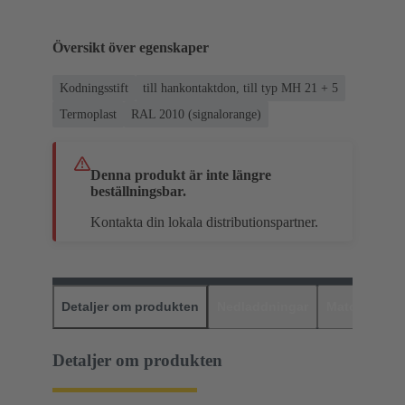
Översikt över egenskaper
Kodningsstift
till hankontaktdon, till typ MH 21 + 5
Termoplast
RAL 2010 (signalorange)
Denna produkt är inte längre
beställningsbar.
Kontakta din lokala distributionspartner.
Detaljer om produkten
Nedladdningar
Matchande p
Detaljer om produkten