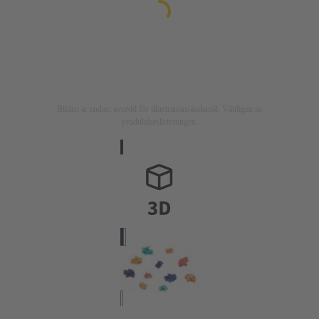
Bilden är endast avsedd för illustrationsändamål. Vänligen se
produktbeskrivningen.