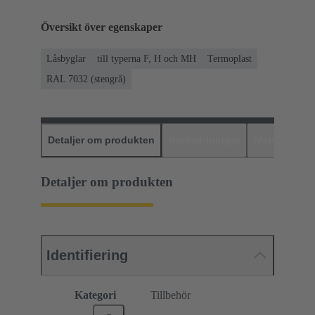
Översikt över egenskaper
Låsbyglar
till typerna F, H och MH
Termoplast
RAL 7032 (stengrå)
Detaljer om produkten
Nedladdningar
Matchande p
Detaljer om produkten
Identifiering
Kategori
Tillbehör