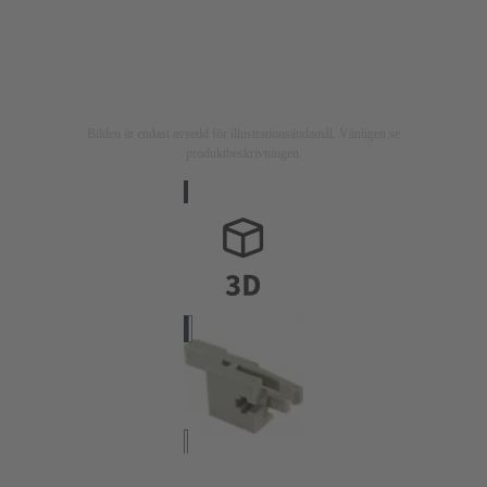
Bilden är endast avsedd för illustrationsändamål. Vänligen se
produktbeskrivningen.