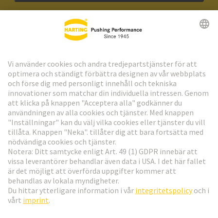
HARTING:s nyhetsbrev
Gå till registrering
Social Media
Svenska
Sverige