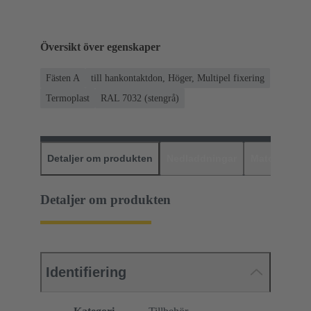
Översikt över egenskaper
Fästen A
till hankontaktdon, Höger, Multipel fixering
Termoplast
RAL 7032 (stengrå)
Detaljer om produkten
Nedladdningar
Matchande p
Detaljer om produkten
Identifiering