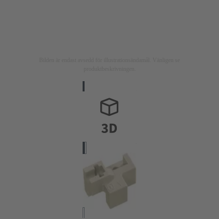
Bilden är endast avsedd för illustrationsändamål. Vänligen se
produktbeskrivningen.