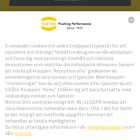
HARTING:s nyhetsbrev
Gå till registrering
Social Media
Svenska
Sverige