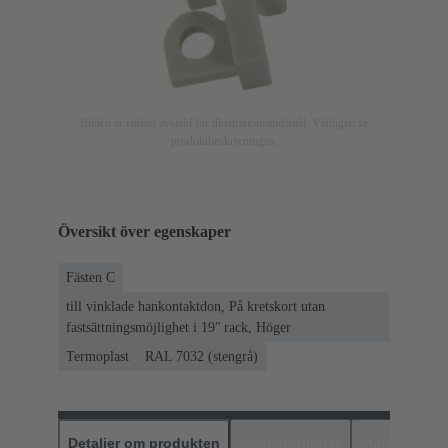
Bilden är endast avsedd för illustrationsändamål. Vänligen se
produktbeskrivningen.
Översikt över egenskaper
Fästen C
till vinklade hankontaktdon, På kretskort utan
fastsättningsmöjlighet i 19ʺ rack, Höger
Termoplast
RAL 7032 (stengrå)
Detaljer om produkten
Nedladdningar
Matchande p