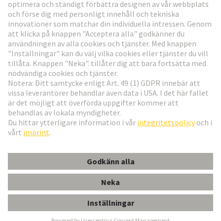
Gå till registrering
Social Media
Svenska
Sverige
© Teknologi-koncernen HARTING
Inställningar för cookies
Imprint
Integritetspolicy
Användningsvillkor
Kundinformation
LÅSKLACK R32 GDS A-R