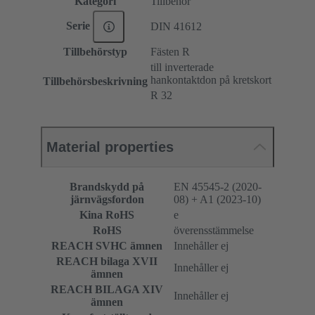
Kategori
Tillbehör
Serie
DIN 41612
Tillbehörstyp
Fästen R
till inverterade
hankontaktdon på kretskort
Tillbehörsbeskrivning
R 32
Material properties
Brandskydd på
EN 45545-2 (2020-
järnvägsfordon
08) + A1 (2023-10)
Kina RoHS
e
RoHS
överensstämmelse
REACH SVHC ämnen
Innehåller ej
REACH bilaga XVII
Innehåller ej
ämnen
REACH BILAGA XIV
Innehåller ej
ämnen