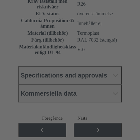
Krav fastställt med
R26
risknivåer
ELV status
överensstämmelse
California Proposition 65
Innehåller ej
ämnen
Material (tillbehör)
Termoplast
Färg (tillbehör)
RAL 7032 (stengrå)
Materialantändlighetsklass
V-0
enligt UL 94
Specifications and approvals
Kommersiella data
Föregående
Nästa