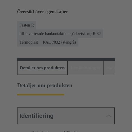
Översikt över egenskaper
Fästen R
till inverterade hankontaktdon på kretskort, R 32
Termoplast
RAL 7032 (stengrå)
Detaljer om produkten
Nedladdningar
Matchande p
Detaljer om produkten
Identifiering