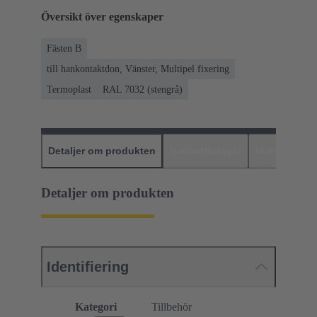
Översikt över egenskaper
Fästen B
till hankontaktdon, Vänster, Multipel fixering
Termoplast
RAL 7032 (stengrå)
Detaljer om produkten
Nedladdningar
Matchande p
Detaljer om produkten
Identifiering
Kategori
Tillbehör