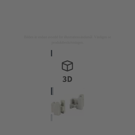
Bilden är endast avsedd för illustrationsändamål. Vänligen se
produktbeskrivningen.