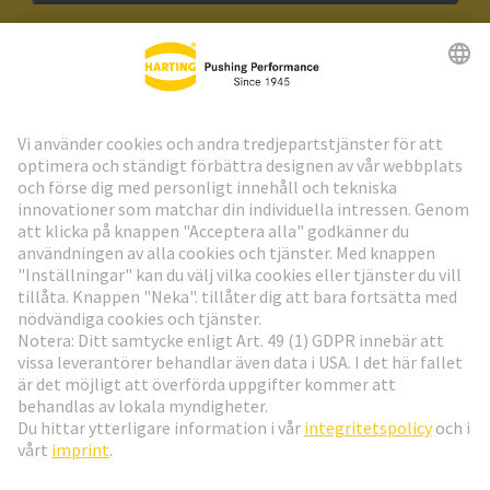
HARTING:s nyhetsbrev
Gå till registrering
Social Media
Svenska
Sverige