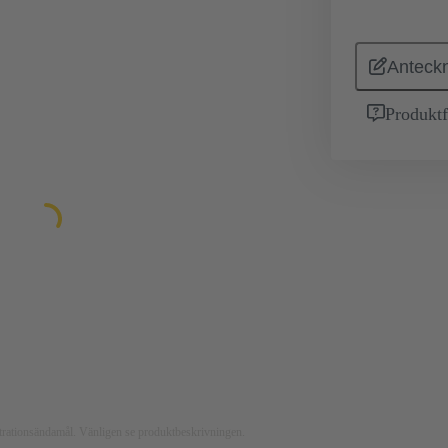
Anteckn
Produktf
ustrationsändamål. Vänligen se produktbeskrivningen.