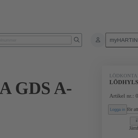
myHARTI
0 6420
LÖDKONTA
 GDS A-
LÖDHYLS
Artikel nr.:
för att
Logga in
Jämf