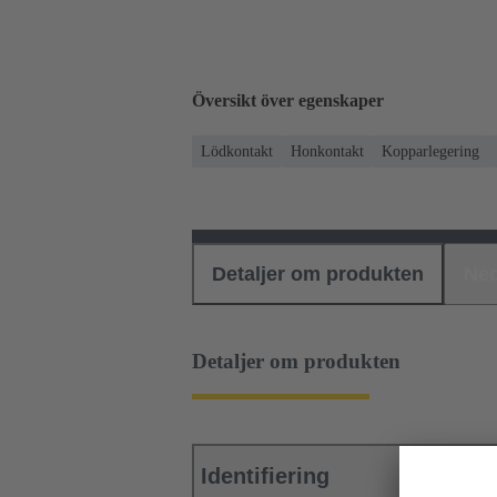
Översikt över egenskaper
Lödkontakt
Honkontakt
Kopparlegering
Detaljer om produkten
Ned
Detaljer om produkten
Identifiering