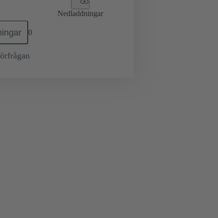
Nedladdningar
ingar
0
örfrågan