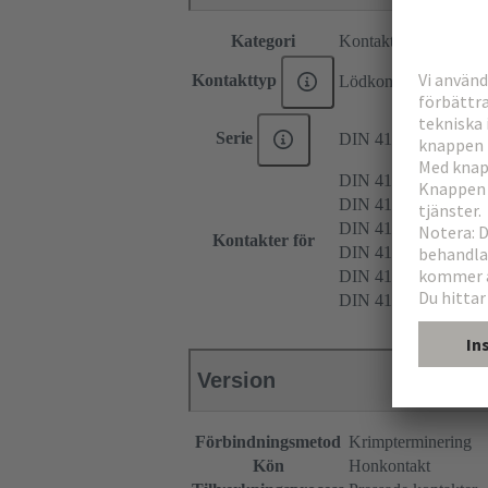
Kategori
Kontakter
Kontakttyp
Lödkontakt
Serie
DIN 41612
DIN 41612 Typ D
DIN 41612 Typ E
DIN 41612 Typ F
Kontakter för
DIN 41612 Typ 2F
DIN 41612 Typ F9
DIN 41612 Typ MH 
Version
Förbindningsmetod
Krimpterminering
Kön
Honkontakt