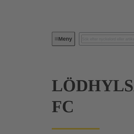
Meny
Serie
Produkter
09 06 00
LÖDHYLSA
FC