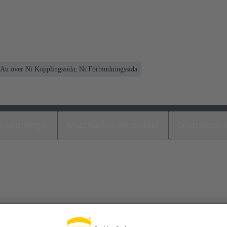
Au över Ni Kopplingssida, Ni Förbindningssida
laddningar
Matchande produkter
Distributör