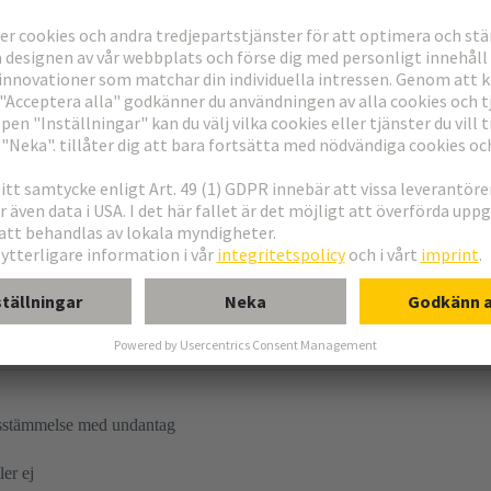
nsatser
 Standard
sstämmelse med undantag
ler ej