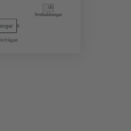
Nedladdningar
ingar
0
örfrågan