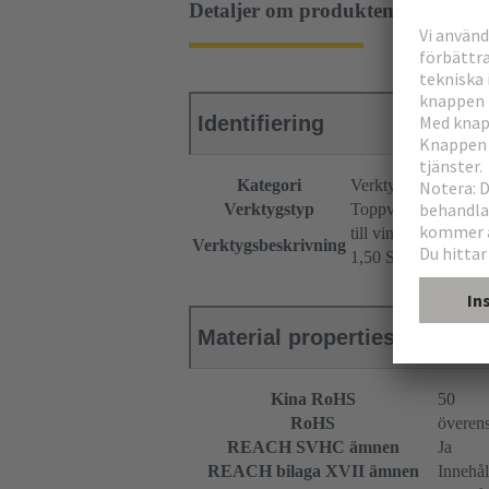
Detaljer om produkten
Identifiering
Kategori
Verktyg
Verktygstyp
Toppverktyg
till vinklade moduli
Verktygsbeskrivning
1,50 SU Mini Coax
Material properties
Kina RoHS
50
RoHS
överen
REACH SVHC ämnen
Ja
REACH bilaga XVII ämnen
Innehål