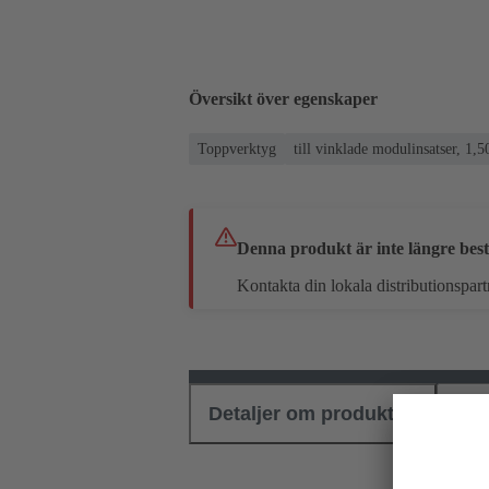
Översikt över egenskaper
Toppverktyg
till vinklade modulinsatser, 1
Denna produkt är inte längre best
Kontakta din lokala distributionspart
Detaljer om produkten
Ned