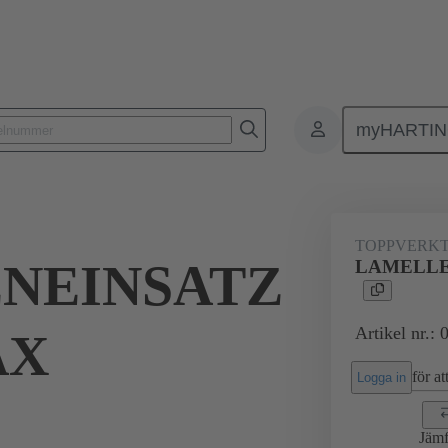
myHARTI
sning
Bottenverktyg
07 79 000 0170
TOPPVERK
NEINSATZ
LAMELLE
Artikel nr.:
AX
för att
Logga in
Jämf