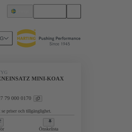
Svenska
Sverige
NG
TYG
NEINSATZ MINI-KOAX
 07 79 000 0170
 se priser och tillgänglighet.
ör
Önskelista