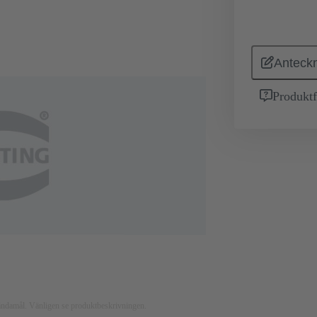
Anteckn
Produktf
nsändamål. Vänligen se produktbeskrivningen.