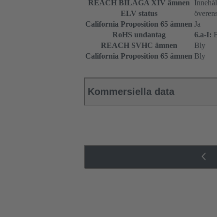
REACH BILAGA XIV ämnen
Innehål
ELV status
överen
California Proposition 65 ämnen
Ja
RoHS undantag
6.a-I:
B
REACH SVHC ämnen
Bly
California Proposition 65 ämnen
Bly
Kommersiella data