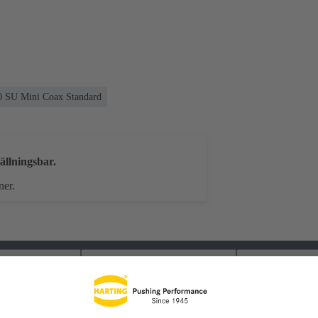
,50 SU Mini Coax Standard
ällningsbar.
ner.
laddningar
Matchande produkter
Distributör