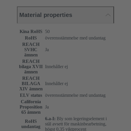
Material properties
Kina RoHS
50
RoHS
överensstämmelse med undantag
REACH
SVHC
Ja
ämnen
REACH
bilaga XVII
Innehåller ej
ämnen
REACH
BILAGA
Innehåller ej
XIV ämnen
ELV status
överensstämmelse med undantag
California
Proposition
Ja
65 ämnen
6.a-I:
Bly som legeringselement i
RoHS
stål avsett för maskinbearbetning,
undantag
högst 0,35 viktprocent