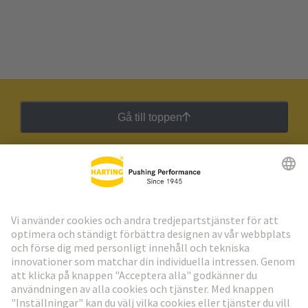
Gå till toppen
HARTING:s nyhetsbrev
Gå till registrering
Social Media