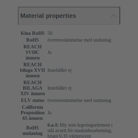
Material properties
Kina RoHS
50
RoHS
överensstämmelse med undantag
REACH
SVHC
Ja
ämnen
REACH
bilaga XVII
Innehåller ej
ämnen
REACH
BILAGA
Innehåller ej
XIV ämnen
ELV status
överensstämmelse med undantag
California
Proposition
Ja
65 ämnen
6.a-I:
Bly som legeringselement i
RoHS
stål avsett för maskinbearbetning,
undantag
högst 0,35 viktprocent