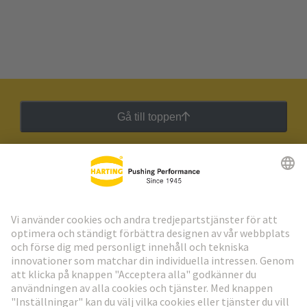
Gå till toppen
HARTING:s nyhetsbrev
Gå till registrering
Social Media