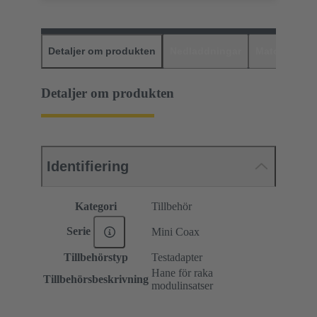
Detaljer om produkten
Nedladdningar
Matchande p
Detaljer om produkten
Identifiering
Kategori
Tillbehör
Serie
Mini Coax
Tillbehörstyp
Testadapter
Hane för raka
Tillbehörsbeskrivning
modulinsatser