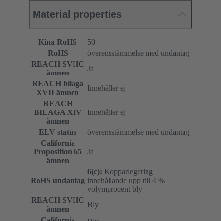
Material properties
Kina RoHS
50
RoHS
överensstämmelse med undantag
REACH SVHC
Ja
ämnen
REACH bilaga
Innehåller ej
XVII ämnen
REACH
BILAGA XIV
Innehåller ej
ämnen
ELV status
överensstämmelse med undantag
California
Proposition 65
Ja
ämnen
6(c):
Kopparlegering
RoHS undantag
innehållande upp till 4 %
volymprocent bly
REACH SVHC
Bly
ämnen
California