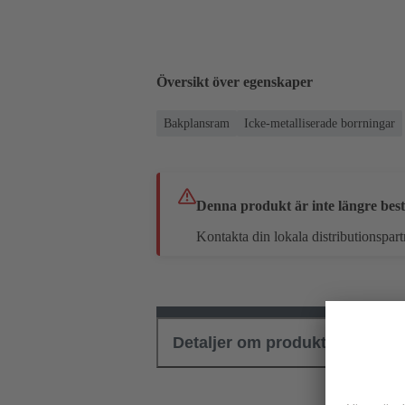
Översikt över egenskaper
Bakplansram
Icke-metalliserade borrningar
Denna produkt är inte längre best
Kontakta din lokala distributionspart
Detaljer om produkten
Ned