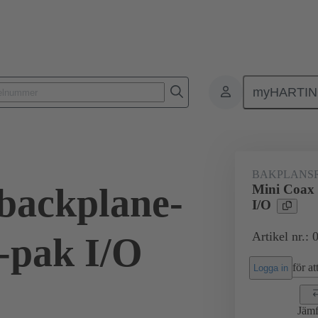
myHARTI
ar
07 71 100 0042
BAKPLANS
backplane-
Mini Coax 
I/O
Artikel nr.:
6-pak I/O
för att
Logga in
Jämf