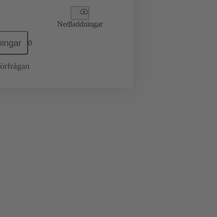
Nedladdningar
ingar
0
örfrågan