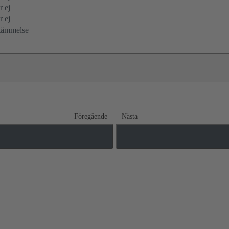
r ej
r ej
tämmelse
Föregående
Nästa