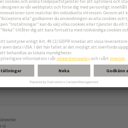
 borrningar
tämmelse
r ej