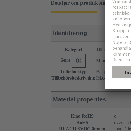
Detaljer om produkten
Identifiering
Kategori
Tillbehör
Serie
Mini Coax
Tillbehörstyp
Bakplansram
Tillbehörsbeskrivning
Icke-metalliserade
Material properties
Kina RoHS
e
RoHS
överenss
REACH SVHC ämnen
Innehålle