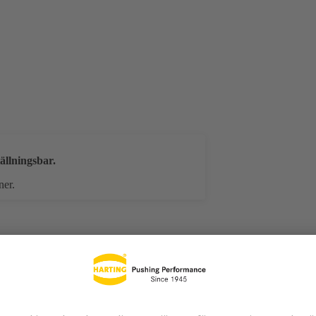
ällningsbar.
ner.
laddningar
Matchande produkter
Distributör