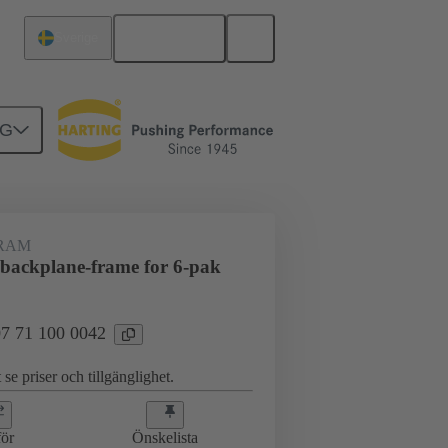
Svenska
Sverige
NG
RAM
backplane-frame for 6-pak
 07 71 100 0042
 se priser och tillgänglighet.
ör
Önskelista