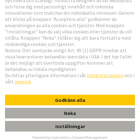
Gå till registrering
Social Media
Svenska
Sverige
© Teknologi-koncernen HARTING
Inställningar för cookies
Imprint
Integritetspolicy
Användningsvillkor
Kundinformation
RAM