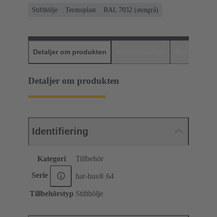
Stifthölje
Termoplast
RAL 7032 (stengrå)
Detaljer om produkten
Nedladdningar
Matchande p
Detaljer om produkten
Identifiering
Kategori
Tillbehör
Serie
har-bus® 64
Tillbehörstyp
Stifthölje