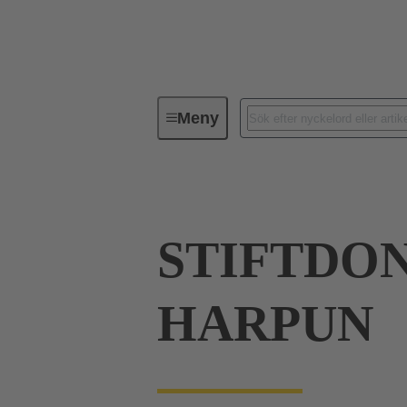
Meny
Förbindningsteknik
PCB-konta
STIFTDON
HARPUN