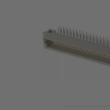
Bilden är endast avsedd för illustratio