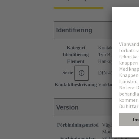
Identifiering
Kategori
Kontaktdon
Identifiering
Typ B
Element
Hankontaktdon
Serie
DIN 41612
Kontaktbeskrivning
Vinklad
Version
Förbindningsmetod
Våglödningsförbi
Moderkort till dott
Förbindningstyp
Förlängarkort