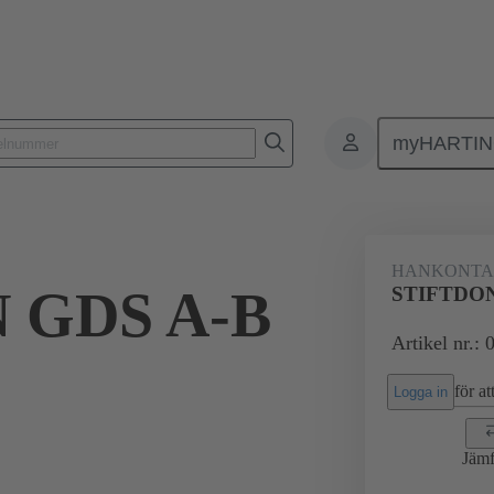
myHARTI
ktdon
Kontaktdon för PCB till PCB
Produkter
Förbindning mod
HANKONTA
 GDS A-B
STIFTDO
Artikel nr.:
för att
Logga in
Jämf