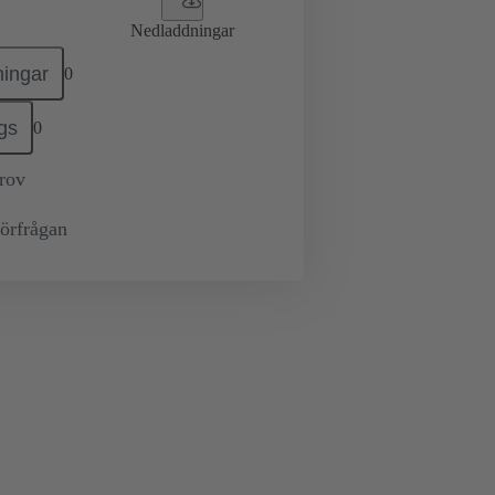
Nedladdningar
ingar
0
gs
0
prov
örfrågan