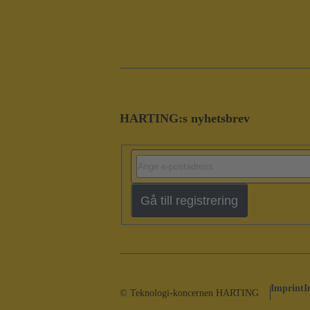
HARTING:s nyhetsbrev
Gå till registrering
Imprint
I
© Teknologi-koncernen HARTING