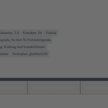
ärkström: ‌2 A
Kontakter: 64
Vinklad
gssida, Sn över Ni Förbindningssida
g: Kodning med kontaktförluster
klämma
Termoplast, glasfiberfylld
laddningar
Matchande produkter
Distributör