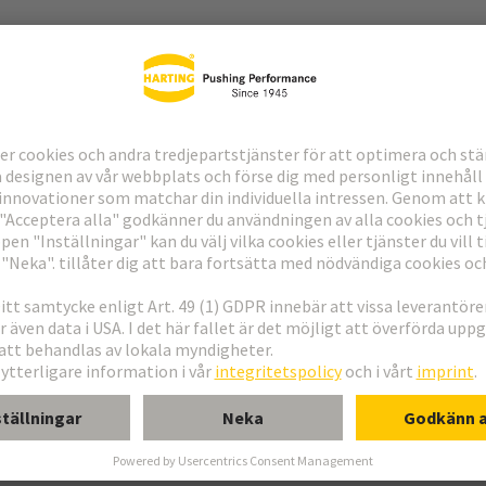
ndning
erkort