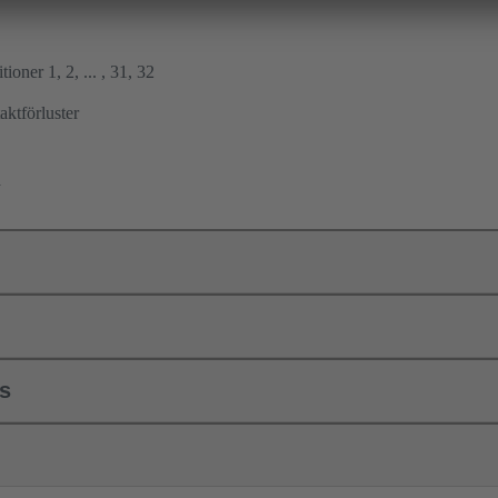
ioner 1, 2, ... , 31, 32
ktförluster
a
ls