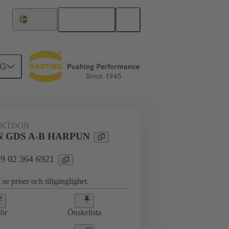
Svenska
Sverige
NG
erkort till dotterkort
09 02 364 6921
KTDON
N GDS A-B HARPUN
 09 02 364 6921
 se priser och tillgänglighet.
ör
Önskelista