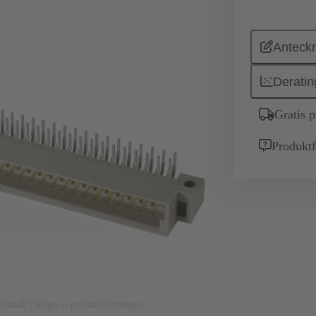
Anteckn
Deratin
Gratis 
Produktf
nsändamål. Vänligen se produktbeskrivningen.