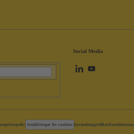
Social Media
ntegritetspolicy
Inställningar för cookies
Användningsvillkor
Kundinforma