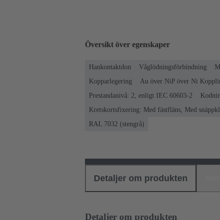
Översikt över egenskaper
Hankontaktdon
Våglödningsförbindning
M
Kopparlegering
Au över NiP över Ni Kopplin
Prestandanivå: 2, enligt IEC 60603-2
Kodnin
Kretskortsfixering: Med fästfläns, Med snäpp
RAL 7032 (stengrå)
Detaljer om produkten
Ned
Detaljer om produkten