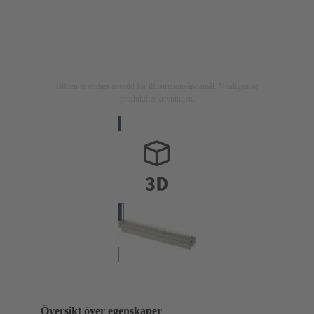
Bilden är endast avsedd för illustrationsändamål. Vänligen se
produktbeskrivningen.
Översikt över egenskaper