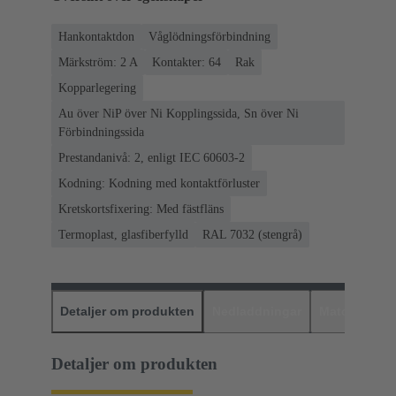
Hankontaktdon
Våglödningsförbindning
Märkström: ‌2 A
Kontakter: 64
Rak
Kopparlegering
Au över NiP över Ni Kopplingssida, Sn över Ni
Förbindningssida
Prestandanivå: 2, enligt IEC 60603-2
Kodning: Kodning med kontaktförluster
Kretskortsfixering: Med fästfläns
Termoplast, glasfiberfylld
RAL 7032 (stengrå)
Detaljer om produkten
Nedladdningar
Matchande p
Detaljer om produkten