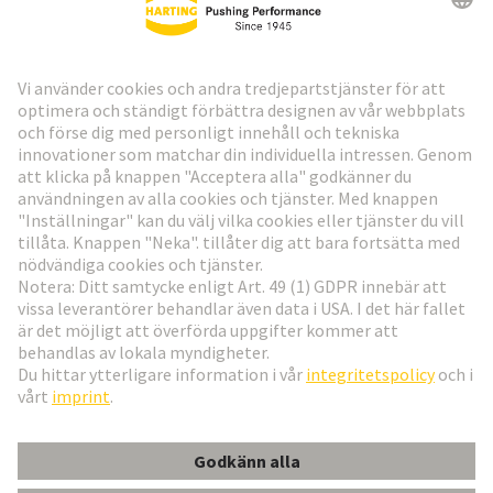
HARTING:s nyhetsbrev
Gå till registrering
Social Media
Svenska
Sverige
© Teknologi-koncernen HARTING