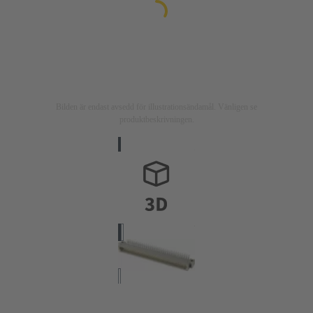
Bilden är endast avsedd för illustrationsändamål. Vänligen se
produktbeskrivningen.