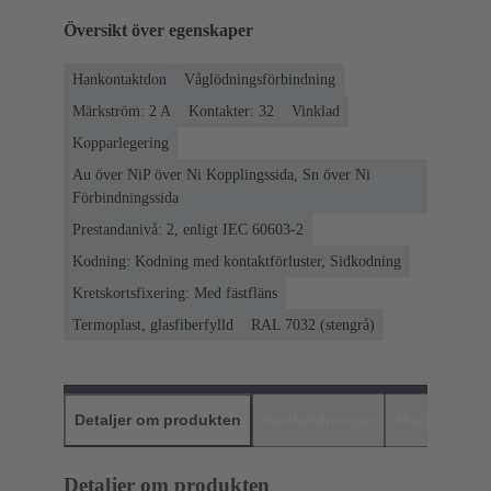
Översikt över egenskaper
Hankontaktdon
Våglödningsförbindning
Märkström: ‌2 A
Kontakter: 32
Vinklad
Kopparlegering
Au över NiP över Ni Kopplingssida, Sn över Ni
Förbindningssida
Prestandanivå: 2, enligt IEC 60603-2
Kodning: Kodning med kontaktförluster, Sidkodning
Kretskortsfixering: Med fästfläns
Termoplast, glasfiberfylld
RAL 7032 (stengrå)
Detaljer om produkten
Nedladdningar
Matchande p
Detaljer om produkten