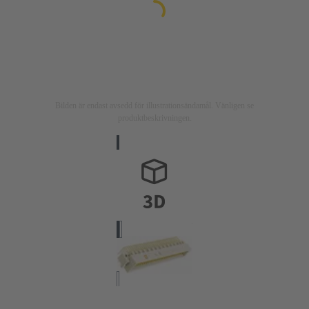
Bilden är endast avsedd för illustrationsändamål. Vänligen se
produktbeskrivningen.