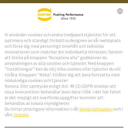
HARTING:s nyhetsbrev
Gå till registrering
Social Media
Svenska
Sverige