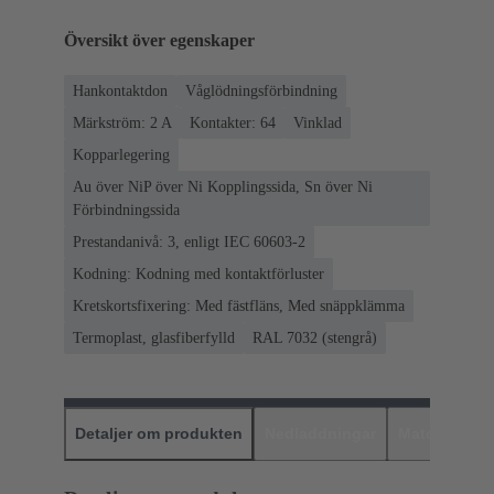
Översikt över egenskaper
Hankontaktdon
Våglödningsförbindning
Märkström: ‌2 A
Kontakter: 64
Vinklad
Kopparlegering
Au över NiP över Ni Kopplingssida, Sn över Ni
Förbindningssida
Prestandanivå: 3, enligt IEC 60603-2
Kodning: Kodning med kontaktförluster
Kretskortsfixering: Med fästfläns, Med snäppklämma
Termoplast, glasfiberfylld
RAL 7032 (stengrå)
Detaljer om produkten
Nedladdningar
Matchande p