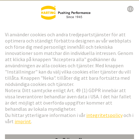
HARTING:s nyhetsbrev
Gå till registrering
Social Media
Svenska
Sverige