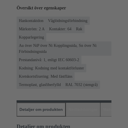
Översikt över egenskaper
Hankontaktdon
Våglödningsförbindning
Märkström: ‌2 A
Kontakter: 64
Rak
Kopparlegering
Au över NiP över Ni Kopplingssida, Sn över Ni
Förbindningssida
Prestandanivå: 1, enligt IEC 60603-2
Kodning: Kodning med kontaktförluster
Kretskortsfixering: Med fästfläns
Termoplast, glasfiberfylld
RAL 7032 (stengrå)
Detaljer om produkten
Nedladdningar
Matchande p
Detaljer om produkten