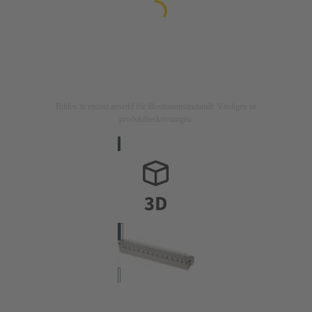
Bilden är endast avsedd för illustrationsändamål. Vänligen se
produktbeskrivningen.