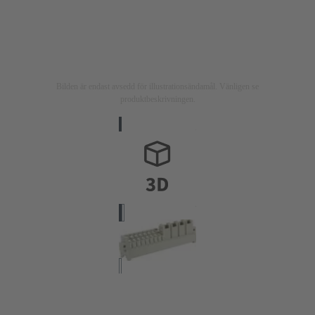
Bilden är endast avsedd för illustrationsändamål. Vänligen se
produktbeskrivningen.