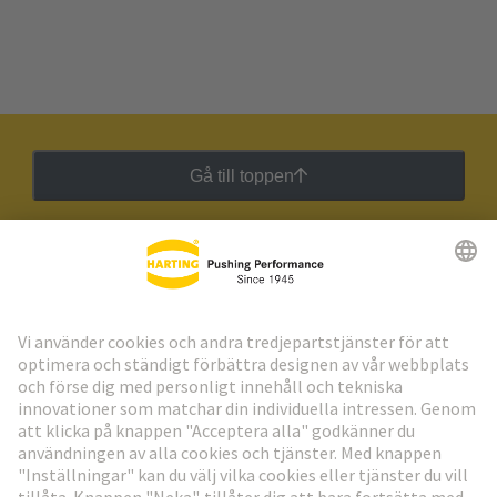
Gå till toppen
HARTING:s nyhetsbrev
Gå till registrering
Social Media