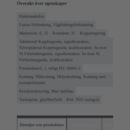
Översikt över egenskaper
Hankontaktdon
Faston-förbindning, Våglödningsförbindning
Märkström: 6, 15
Kontakter: 31
Kopparlegering
Ädelmetall Kopplingssida, signalkontakter,
Silverpläterad Kopplingssida, kraftkontakter, Sn över
Ni Förbindningssida, signalkontakter, Sn över Ni
Förbindningssida, kraftkontakter
Prestandanivå: 1, enligt IEC 60603-2
Kodning: Hålkodning, Höljeskodning, Kodning med
kontaktförluster
Kretskortsfixering: Med fästfläns
Termoplast, glasfiberfylld
RAL 7032 (stengrå)
Detaljer om produkten
Nedladdningar
Matchande p