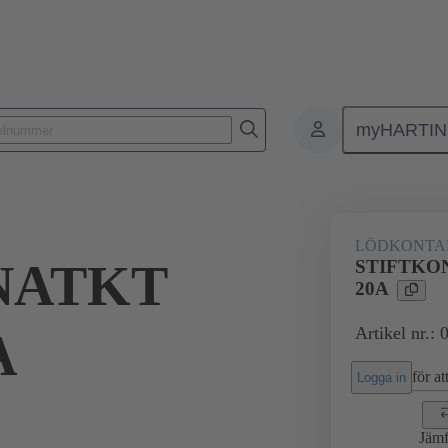
myHARTI
0 6102
LÖDKONTA
NATKT
STIFTKO
20A
Artikel nr.:
A
för att
Logga in
Jämf