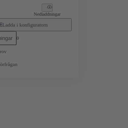
Nedladdningar
Ladda i konfiguratorn
ingar
0
prov
örfrågan