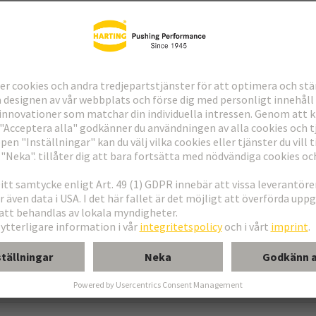
nvers
 21+5
m M 0+2
linsats, han, vinklad
linsats, han, rak