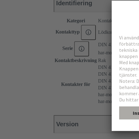
Identifiering
Kategori
Kontakter
Kontakttyp
Lödkontakt
DIN 41612
Serie
har-modular®
Kontaktbeskrivning
Rak
DIN 41612 Typ M
DIN 41612 Typ M i
DIN 41612 Typ MH
Kontakter för
DIN 41612 Baufor
har-modular® M modu
har-modular® M modu
Version