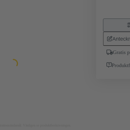
Anteckn
Gratis 
Produktf
ustrationsändamål. Vänligen se produktbeskrivningen.