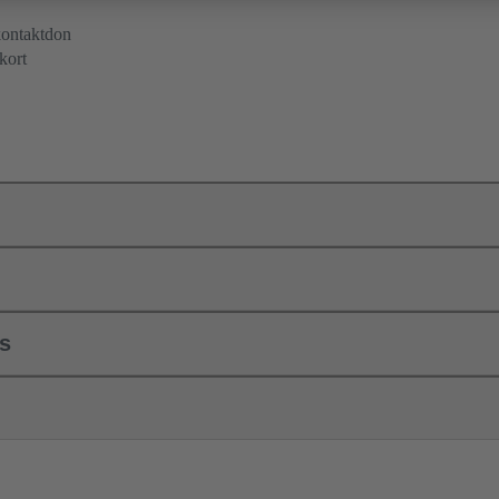
nkontaktdon
kort
ls