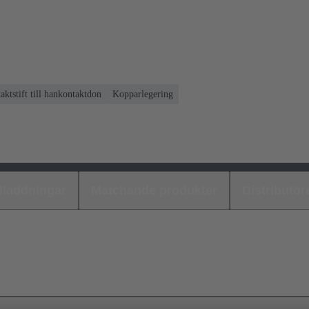
aktstift till hankontaktdon
Kopparlegering
laddningar
Matchande produkter
Distributör