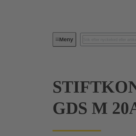
Meny
Serie
Produkter
09 03 00
STIFTKO
GDS M 20