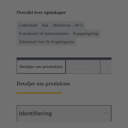
Översikt över egenskaper
Lödkontakt
Rak
Märkström: ≤40 A
Kontaktstift till hankontaktdon
Kopparlegering
Ädelmetall över Ni Kopplingssida
Detaljer om produkten
Nedladdningar
Matchande p
Detaljer om produkten
Identifiering