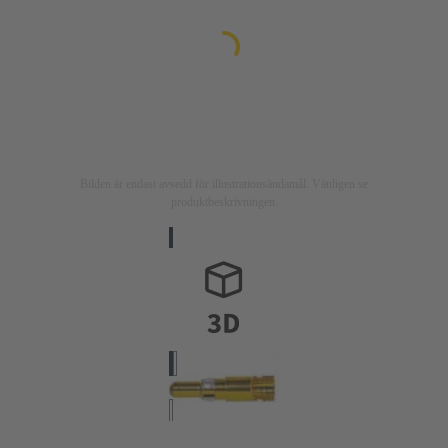
Bilden är endast avsedd för illustrationsändamål. Vänligen se
produktbeskrivningen.