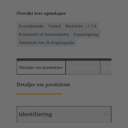
Översikt över egenskaper
Koaxialkontakt
Vinklad
Märkström: ≤1.5 A
Kontaktstift till honkontaktdon
Kopparlegering
Ädelmetall över Ni Kopplingssida
Detaljer om produkten
Nedladdningar
Matchande p
Detaljer om produkten
Identifiering