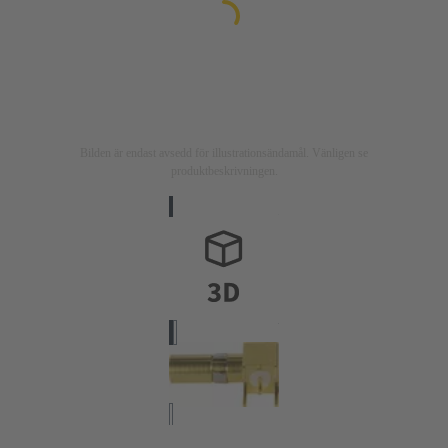
Bilden är endast avsedd för illustrationsändamål. Vänligen se
produktbeskrivningen.