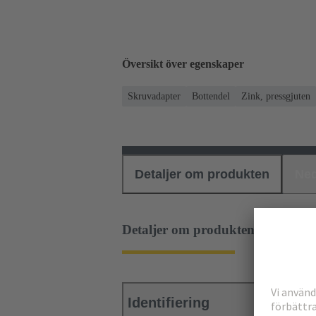
Översikt över egenskaper
Skruvadapter
Bottendel
Zink, pressgjuten
Detaljer om produkten
Ned
Detaljer om produkten
Identifiering