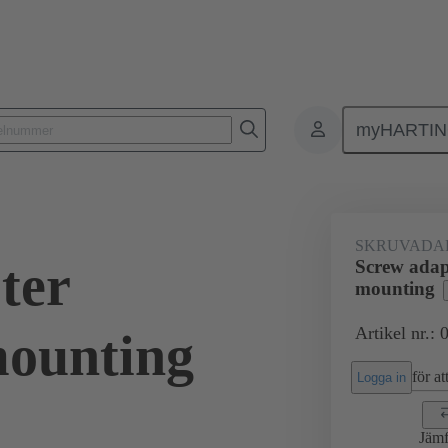
myHARTI
Rektangulära kontaktdon
Produkter
Tillbehör
Skärmningsram
SKRUVADA
ter
Screw adap
mounting
Artikel nr.:
mounting
för att
Logga in
Jämf