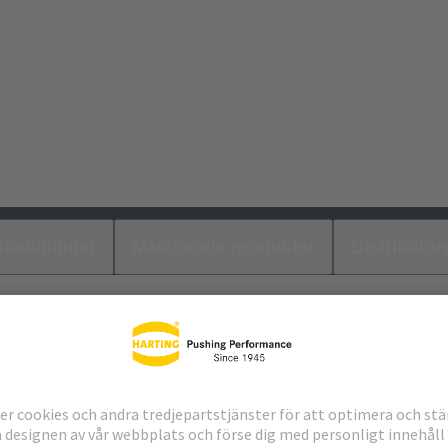
laddningar
Matchande produkter
Distributör