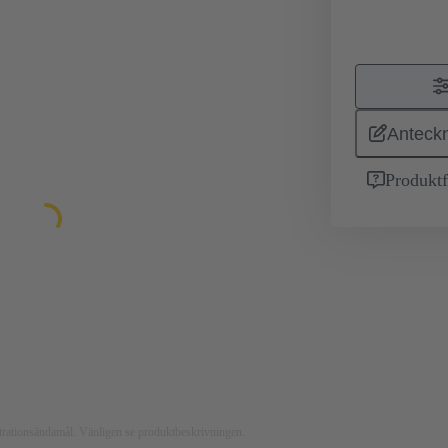
Anteckn
Produktf
ustrationsändamål. Vänligen se produktbeskrivningen.