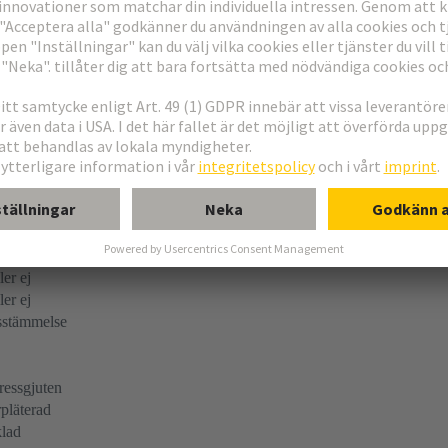
sstämmelse
ler ej
ler ej
ler ej
sstämmelse
ressgjuten
pläterad
klad