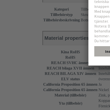
Kategori
Tillbehör
Tillbehörstyp
Skruvadapter
Tillbehörsbeskrivning
Bottendel
Material properties
Kina RoHS
e
RoHS
överen
REACH SVHC ämnen
Innehål
REACH bilaga XVII ämnen
Innehål
REACH BILAGA XIV ämnen
Innehål
ELV status
överen
California Proposition 65 ämnen
Ja
California Proposition 65 ämnen
Nickel
Material (tillbehör)
Zink, p
Koppar
Yta (tillbehör)
Förnic