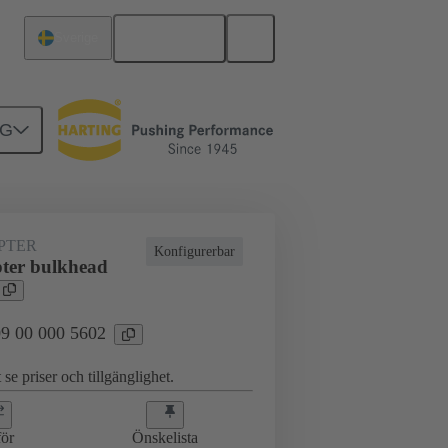
Svenska
Sverige
NG
 greppramar
09 00 000 5602
PTER
Konfigurerbar
ter bulkhead
 09 00 000 5602
 se priser och tillgänglighet.
ör
Önskelista