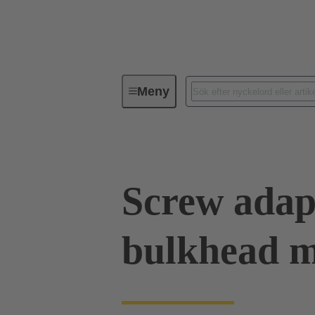
Meny
Industriella kontaktdon / Han®
Screw adap
bulkhead 