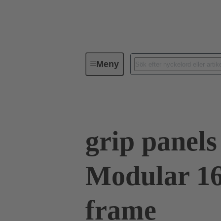
Meny
Serie
Produkter
09 00 01
grip panel
Modular 16
frame