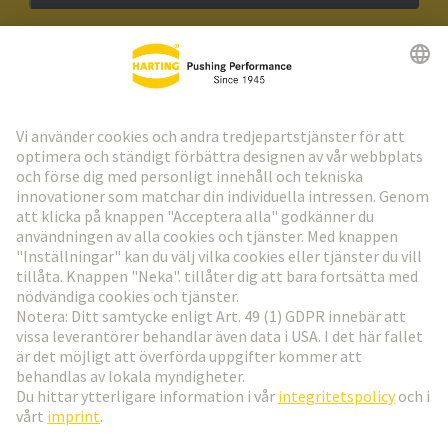
HARTING:s nyhetsbrev
Gå till registrering
Social Media
Svenska
Sverige