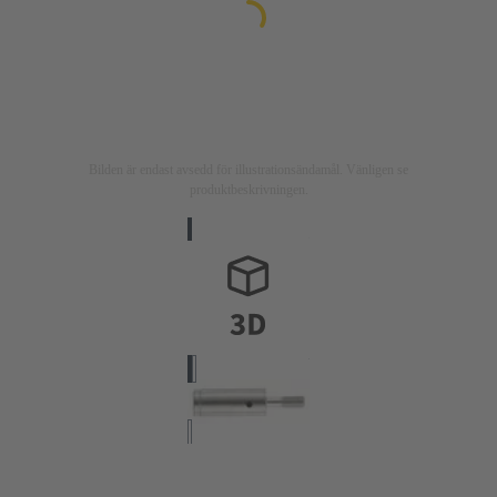
Bilden är endast avsedd för illustrationsändamål. Vänligen se
produktbeskrivningen.