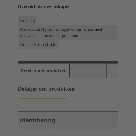
Översikt över egenskaper
Kodning
Med styrstift/hylsor, till applikation "insats med
skruvadapter" med/utan greppram
Hona
Rostfritt stål
Detaljer om produkten
Nedladdningar
Matchande p
Detaljer om produkten
Identifiering