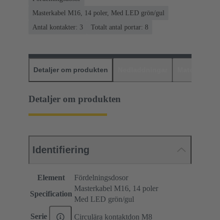
Masterkabel M16, 14 poler, Med LED grön/gul
Antal kontakter: 3
Totalt antal portar: 8
Detaljer om produkten
Nedladdningar
Matchande p
Detaljer om produkten
Identifiering
Element
Fördelningsdosor
Masterkabel M16, 14 poler
Specification
Med LED grön/gul
Serie
Circulära kontaktdon M8