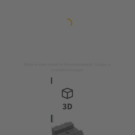
Bilden är endast avsedd för illustrationsändamål. Vänligen se
produktbeskrivningen.