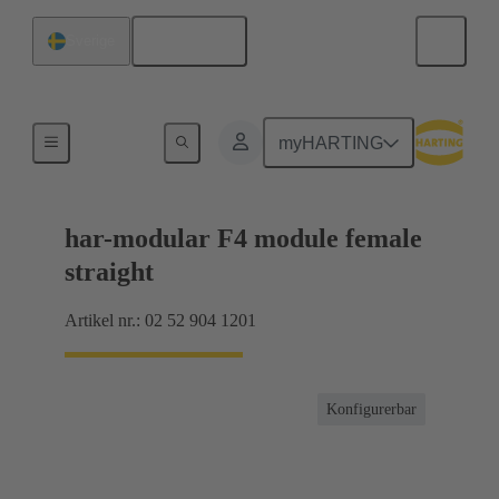
Svenska
Sverige
Förbindning moderkort till dotterkort
myHARTING
har-modular F4 module female
straight
Artikel nr.: 02 52 904 1201
Konfigurerbar