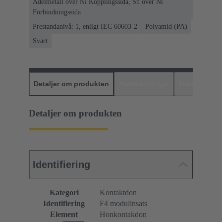
Ädelmetall över Ni Kopplingssida, Sn över Ni
Förbindningssida
Prestandanivå: 1, enligt IEC 60603-2
Polyamid (PA)
Svart
Detaljer om produkten
Nedladdningar
Matchande p
Detaljer om produkten
Identifiering
Kategori
Kontaktdon
Identifiering
F4 modulinsats
Element
Honkontakdon