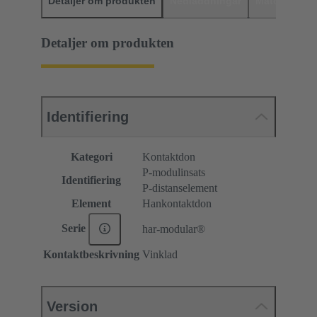
Detaljer om produkten
Nedladdningar
Matchande p
Detaljer om produkten
Identifiering
Kategori
Kontaktdon
P-modulinsats
Identifiering
P-distanselement
Element
Hankontaktdon
Serie
har-modular®
Kontaktbeskrivning
Vinklad
Version