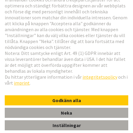
Gå till registrering
Social Media
Svenska
Sverige
© Teknologi-koncernen HARTING
Inställningar för cookies
Imprint
Integritetspolicy
Användningsvillkor
Kundinformation
har-modular P module male angled