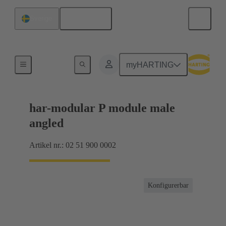
Svenska
Sverige
Förbindning moderkort till dotterkort
myHARTING
har-modular P module male
angled
Artikel nr.: 02 51 900 0002
Konfigurerbar