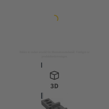
Bilden är endast avsedd för illustrationsändamål. Vänligen se
produktbeskrivningen.