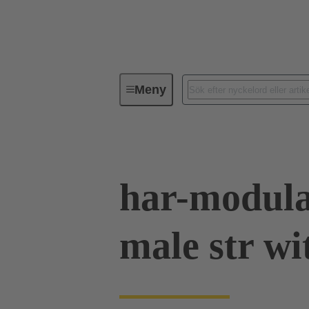
Meny
Serie
Produkter
02 53 90
har-modula
male str wi