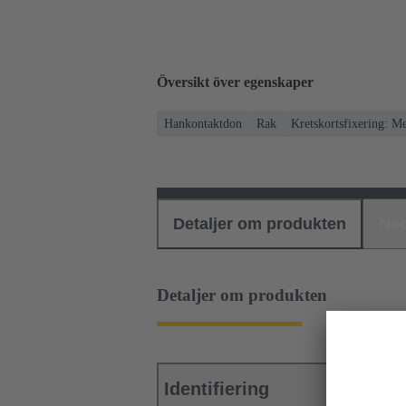
Översikt över egenskaper
Hankontaktdon
Rak
Kretskortsfixering: M
Detaljer om produkten
Ned
Detaljer om produkten
Identifiering