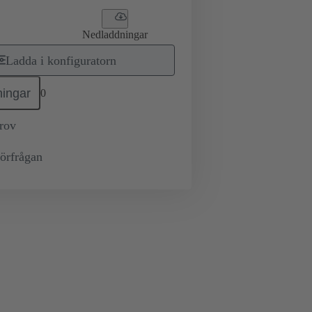
Nedladdningar
Ladda i konfiguratorn
ingar
0
prov
örfrågan