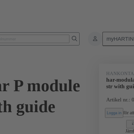
myHARTI
0 0006
HANKONTA
r P module
har-modula
str with gu
Artikel nr.:
th guide
för att
Logga in
Jämf