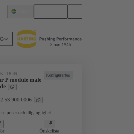
Svenska
Sverige
NG
KTDON
Konfigurerbar
r P module male
ide
 02 53 900 0006
 se priser och tillgänglighet.
ör
Önskelista