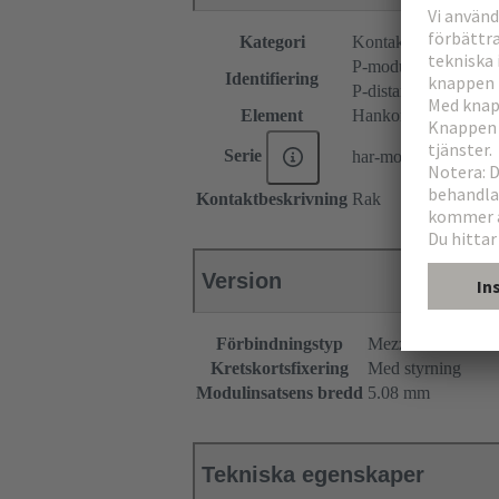
Kategori
Kontaktdon
P-modulinsats
Identifiering
P-distanselement
Element
Hankontaktdon
Serie
har-modular®
Kontaktbeskrivning
Rak
Version
Förbindningstyp
Mezzanin
Kretskortsfixering
Med styrning
Modulinsatsens bredd
5.08 mm
Tekniska egenskaper