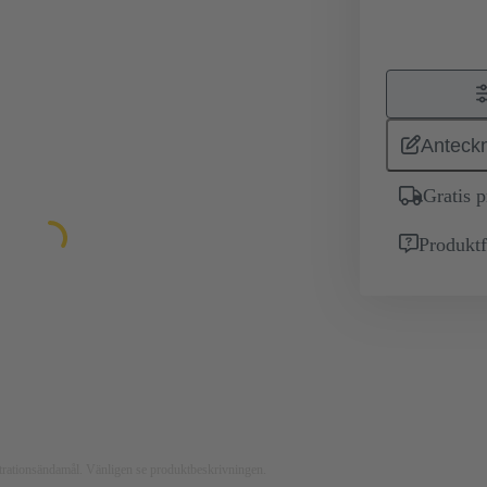
Anteckn
Gratis 
Produktf
ustrationsändamål. Vänligen se produktbeskrivningen.