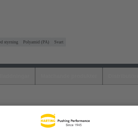
ed styrning
Polyamid (PA)
Svart
laddningar
Matchande produkter
Distributör