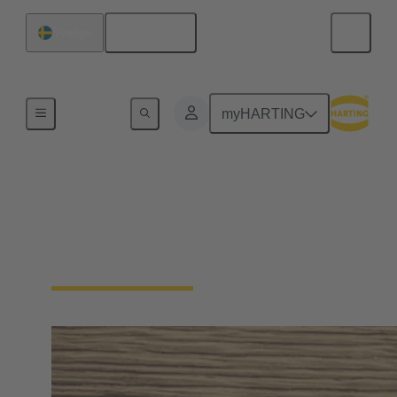
Svenska
Sverige
Hem
myHARTING
Press & mediekontakter
Din direktkontakt för fackpress, dagspress,
affärspress, TV, radio och onlinemedier.