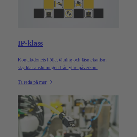
IP-klass
Kontaktdonets hölje, tätning och låsmekanism
skyddar anslutningen från yttre påverkan.
Ta reda på mer