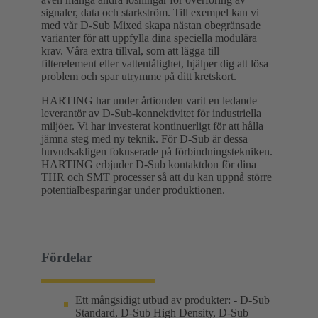
signaler, data och starkström. Till exempel kan vi
med vår D-Sub Mixed skapa nästan obegränsade
varianter för att uppfylla dina speciella modulära
krav. Våra extra tillval, som att lägga till
filterelement eller vattentålighet, hjälper dig att lösa
problem och spar utrymme på ditt kretskort.
HARTING har under årtionden varit en ledande
leverantör av D-Sub-konnektivitet för industriella
miljöer. Vi har investerat kontinuerligt för att hålla
jämna steg med ny teknik. För D-Sub är dessa
huvudsakligen fokuserade på förbindningstekniken.
HARTING erbjuder D-Sub kontaktdon för dina
THR och SMT processer så att du kan uppnå större
potentialbesparingar under produktionen.
Fördelar
Ett mångsidigt utbud av produkter: - D-Sub
Standard, D-Sub High Density, D-Sub