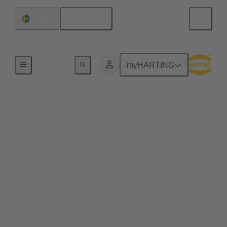
Svenska
Sverige
Serie
myHARTING
D-Sub
Under många år har D-Sub (som även är känt under
sitt fulla namn D-subminiature kontaktdon)
tillhandahållit en beprövad lösning för bussignaler i
industriella applikationer. Det finns att få i fler olika
antal poler, varianter, chassihus, kontakter och
versioner än praktiskt taget något annat industriellt
kontaktdon. Dess långa historia och kontinuerliga
utveckling har gjort D-Sub serier som High Density,
Mixed och Filter, för att bara nämna några exempel,
till det universella gränssnittet för krävande